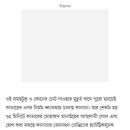
ওই সময়টুকু ও কোনের চোট পাওয়ার মুহূর্ত বাদে পুরো ম্যাচেই
কাতারের ওপর নির্মম ধ্বংসযজ্ঞ চালায় কানাডা। যার শেষটা হয়
৭৫ মিনিটে কাতারের মোহাম্মদ মানাইয়ের আত্মঘাতী গোল এবং
যোগ করা সময়ে কানাডার জোনাথন ডেভিডের হ্যাটট্রিকসূচক