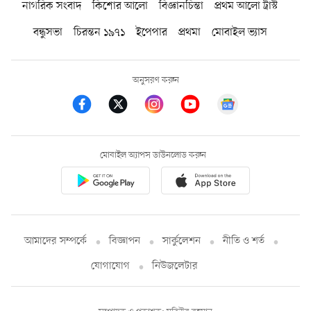
নাগরিক সংবাদ
কিশোর আলো
বিজ্ঞানচিন্তা
প্রথম আলো ট্রাস্ট
বন্ধুসভা
চিরন্তন ১৯৭১
ইপেপার
প্রথমা
মোবাইল ভ্যাস
অনুসরণ করুন
মোবাইল অ্যাপস ডাউনলোড করুন
আমাদের সম্পর্কে
বিজ্ঞাপন
সার্কুলেশন
নীতি ও শর্ত
যোগাযোগ
নিউজলেটার