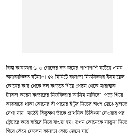
কিন্তু কানাডার ৬–০ গোলের বড় জয়ের পাশাপাশি ঘটেছে এমন
অনাকাঙ্ক্ষিত ঘটনাও। ৫২ মিনিটে কানাডা মিডফিল্ডার ইসমায়েল
কোনের কাছ থেকে বল কাড়তে গিয়ে পেছন থেকে মারাত্মক
ট্যাকল করেন কাতারের মিডফিল্ডার আসিম মাদিবো। পড়ে গিয়ে
কাতরাতে থাকা কোনের বাঁ পায়ের হাঁটুর নিচের অংশ ভেঙে ঝুলতে
দেখা যায়। মাঠেই কিছুক্ষণ তাঁকে প্রাথমিক চিকিৎসা দেওয়ার পর
স্ট্রেচারে করে বাইরে নিয়ে যাওয়া হয়। তখন কোনেকে সান্ত্বনা দিতে
গিয়ে কেঁদে ফেলেন কানাডা কোচ জেসে মার্চ।