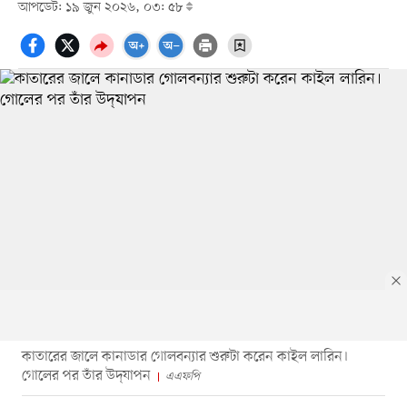
আপডেট: ১৯ জুন ২০২৬, ০৩: ৫৮
কাতারের জালে কানাডার গোলবন্যার শুরুটা করেন কাইল লারিন।
গোলের পর তাঁর উদ্‌যাপন
এএফপি