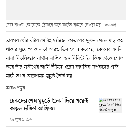
চোট পাওয়া কোনেকে স্ট্রেচারে করে মাঠের বাইরে নে্ওয়া হয়
এএফপি
তারপর যেটা ঘটার সেটাই ঘটেছে। কাতারের দুজন খেলোয়াড় কম
থাকার সুযোগে কানাডা আরও তিন গোল করেছে। কোনের বদলি
নামা মিডফিল্ডার নাথান সালিবা ৬৪ মিনিটে ফ্রি–কিক থেকে গোল
করে তাঁর সতীর্থের জার্সি উঁচিয়ে ধরেন স্বাগতিক দর্শকদের প্রতি।
মাঠে তখন আবেগময় মুহূর্ত তৈরি হয়।
আরও পড়ুন
চেকদের শেষ মুহূর্তে ‘চেক’ দিয়ে পয়েন্ট
কাড়ল দক্ষিণ আফ্রিকা
১৮ জুন ২০২৬