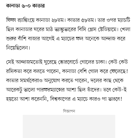
কানাডা ৬–০ কাতার
ফিফা র‍্যাঙ্কিংয়ে কানাডা ২৮তম। কাতার ৫৮তম। তার ওপর ম্যাচটি
ছিল কানাডার ঘরের মাঠ ভ্যাঙ্কুভারের বিসি প্লেস স্টেডিয়ামে। খেলা
শুরুর বাঁশি বাজার আগেই এ ম্যাচের ফল অনেকে আন্দাজ করে
নিয়েছিলেন।
সেই আন্দাজমতোই ঘুরেছে স্কোরবোর্ডে গোলের চাকা। কেউ কেউ
রসিকতা করে বলতে পারেন, কানাডা বেশি গোল করে ফেলেছে!
কাতার সমর্থকেরাও অনুযোগ করতে পারেন, দলের কাছ থেকে
আরেকটু ভালো পারফরম্যান্সের আশা ছিল তাঁদের। তবে কেউ–ই
হয়তো আশা করেননি, বিশ্বকাপের এ ম্যাচে কারও পা ভাঙবে!