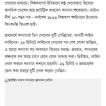
গোলের মাধ্যমে। বিশ্বকাপের ইতিহাসে ষষ্ঠ খেলোয়াড় হিসেবে
স্বাগতিক দেশের হয়ে হ্যাটট্রিক করলেন কানাডা ফরোয়ার্ড। সেটাও
দীর্ঘ ৬০ বছর পর—সর্বশেষ ১৯৬৬ বিশ্বকাপ ফাইনালে ইংল্যান্ড
কিংবদন্তি জিওফ হার্স্ট।
প্রথমার্ধে কানাডার তিন গোলের দুটি ডেভিডের, অন্যটি কাইল
লারিনের। ১৬ মিনিটে লারিনের গোলের পর বেশ বোঝা যাচ্ছিল,
এ ম্যাচে কানাডা বড় ব্যবধানে জিততে যাচ্ছে। প্রথমত, কাতারের
রক্ষণকে সব সময় চাপে রেখে গোল আদায় করা। দ্বিতীয়ত, লারিন
গোল করলে কানাডা কখনো হারেনি। ২৯ মিনিট ও প্রথমার্ধের
যোগ করা সময়ে দুটি গোল করেন ডেভিড।