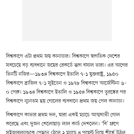
বিশ্বকাপে এটা প্রথম জয় কানাডার। বিশ্বকাপে স্বাগতিক দেশের
সবচেয়ে বড় ব্যবধানে জয়ের রেকর্ডে ভাগ বসাল তারা। এর আগের
তিনটি নজির—১৯৩৪ বিশ্বকাপে ইতালি ৭–১ যুক্তরাষ্ট্র, ১৯৫০
বিশ্বকাপে ব্রাজিল ৭–১ সুইডেন ও ১৯৭৮ বিশ্বকাপে আর্জেন্টিনা ৬–
০ পেরু। ১৯৩৪ বিশ্বকাপে ইতালি ও ১৯৫৪ বিশ্বকাপে তুরস্কের পর
বিশ্বকাপে ন্যূনতম ছয় গোলের ব্যবধানে প্রথম জয় পেল কানাডা।
বিশ্বকাপে কাতার প্রথম দল, যারা একই ম্যাচে আত্মঘাতী গোল
করেছে এবং দুজন খেলোয়াড় লাল কার্ড দেখলেন। ‘বি’ গ্রুপে
সুইজারল্যান্ডকে পেছনে ঠেলে ২ ম্যাচে ৪ পয়েন্ট নিয়ে শীর্ষে উঠল