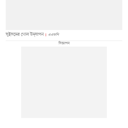
সুইসদের গোল উদ্‌যাপন
এএফপি