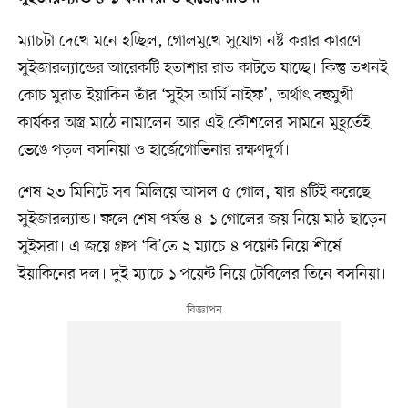
ম্যাচটা দেখে মনে হচ্ছিল, গোলমুখে সুযোগ নষ্ট করার কারণে
সুইজারল্যান্ডের আরেকটি হতাশার রাত কাটতে যাচ্ছে। কিন্তু তখনই
কোচ মুরাত ইয়াকিন তাঁর ‘সুইস আর্মি নাইফ’, অর্থাৎ বহুমুখী
কার্যকর অস্ত্র মাঠে নামালেন আর এই কৌশলের সামনে মুহূর্তেই
ভেঙে পড়ল বসনিয়া ও হার্জেগোভিনার রক্ষণদুর্গ।
শেষ ২৩ মিনিটে সব মিলিয়ে আসল ৫ গোল, যার ৪টিই করেছে
সুইজারল্যান্ড। ফলে শেষ পর্যন্ত ৪–১ গোলের জয় নিয়ে মাঠ ছাড়েন
সুইসরা। এ জয়ে গ্রুপ ‘বি’তে ২ ম্যাচে ৪ পয়েন্ট নিয়ে শীর্ষে
ইয়াকিনের দল। দুই ম্যাচে ১ পয়েন্ট নিয়ে টেবিলের তিনে বসনিয়া।