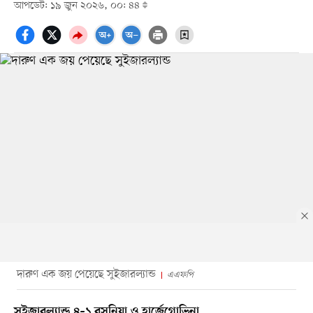
আপডেট: ১৯ জুন ২০২৬, ০০: ৪৪
দারুণ এক জয় পেয়েছে সুইজারল্যান্ড
এএফপি
সুইজারল্যান্ড ৪–১ বসনিয়া ও হার্জেগোভিনা