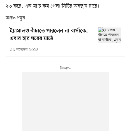
২৩ করে, এক ম্যাচ কম খেলা সিটির অবস্থান চারে।
আরও পড়ুন
ইয়ামালও বাঁচাতে পারলেন না বার্সাকে,
এবার হার ঘরের মাঠে
৩০ নভেম্বর ২০২৪