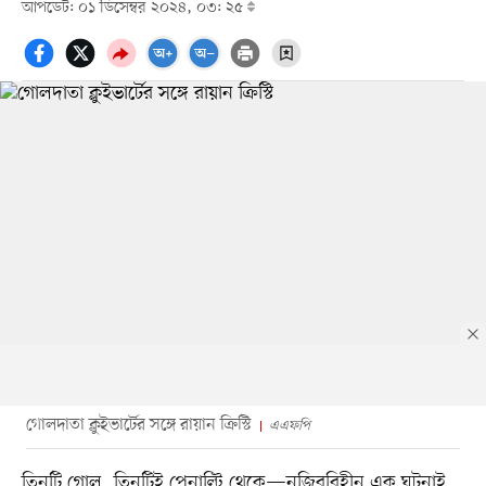
আপডেট: ০১ ডিসেম্বর ২০২৪, ০৩: ২৫
গোলদাতা ক্লুইভার্টের সঙ্গে রায়ান ক্রিস্টি
এএফপি
তিনটি গোল, তিনটিই পেনাল্টি থেকে—নজিরবিহীন এক ঘটনাই