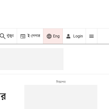
খুঁজুন
ই-পেপার
Login
Eng
ার