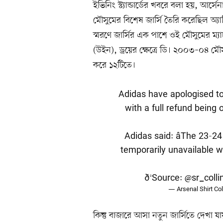
ইভিনিং স্ট্যান্ডার্ডের খবরে বলা হয়, আর্
মৌসুমের বিশেষ জার্সি তৈরি করেছিল অ্যা
স্মরণে জার্সির এক পাশে ওই মৌসুমের ম্যা
(উইন), ড্রয়ের ক্ষেত্রে ডি। ২০০৩–০৪ মৌ
করে ১২টিতে।
Adidas have apologised to 
with a full refund being 
Adidas said: âThe 23-
temporarily unavailable wh
ð°Source:
@sr_colli
— Arsenal Shirt Col
কিন্তু বাজারে আসা নতুন জার্সিতে দেখা য