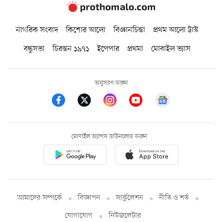
নাগরিক সংবাদ
কিশোর আলো
বিজ্ঞানচিন্তা
প্রথম আলো ট্রাস্ট
বন্ধুসভা
চিরন্তন ১৯৭১
ইপেপার
প্রথমা
মোবাইল ভ্যাস
অনুসরণ করুন
মোবাইল অ্যাপস ডাউনলোড করুন
আমাদের সম্পর্কে
বিজ্ঞাপন
সার্কুলেশন
নীতি ও শর্ত
যোগাযোগ
নিউজলেটার