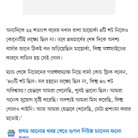
অন্যদিকে ২২ শতাংশ বলের দখল রাখা মায়োর্কা ৪টি শট নিলেও
কোনোটিই লক্ষ্যে ছিল না। তবে প্রথমার্ধের শেষ দিকে অবশ্য
বার্সার জালে ঠিকই বল জড়িয়েছিল মায়োর্কা, কিন্তু অফসাইডের
কারণে বাতিল হয় সেই গোল।
ম্যাচ শেষে নিজেদের পারফরম্যান্স নিয়ে বার্সা কোচ ফ্লিক বলেন,
‘৪০টি শট ছিল। সব হয়তো লক্ষ্যে ছিল না, কিন্তু ৪০ শট
অবিশ্বাস্য! যেভাবে আমরা খেলেছি, খুবই ভালো ছিল। আমরা
অনেক সুযোগ সৃষ্টি করেছি। অবশ্যই আমরা মিস করেছি, কিন্তু
গোলও খাইনি। আজ আমরা যেভাবে খেলেছি, সেটা প্রশংসা করার
মতোই।’
প্রথম আলোর খবর পেতে গুগল নিউজ চ্যানেল ফলো