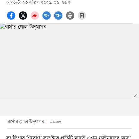
আপডেট: ২৩ এপ্রিল ২০২৫, ০৬: ২৬
বার্সার গোল উদ্‌যাপন
এএফপি
লা লিগার শিরোপা লড়াইয়ে প্রতিটি ম্যাচই এখন ফাইনালের মতো।