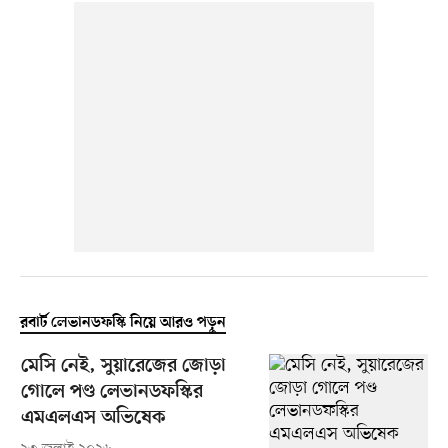
রবার্ট লেভানডফস্কি নিয়ে আরও পড়ুন
মেসি নেই, সুয়ারেজের জোড়া
গোলে পণ্ড লেভানডফস্কির
এমএলএস অভিষেক