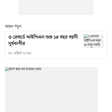
আরও পড়ুন
৩ রেকর্ডে আইপিএল শুরু ১৪ বছর বয়সী
সূর্যবংশীর
২০ এপ্রিল ২০২৫