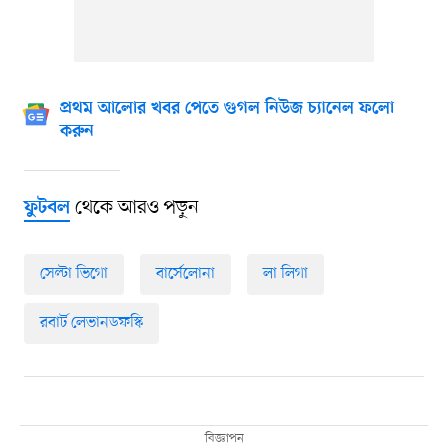
প্রথম আলোর খবর পেতে গুগল নিউজ চ্যানেল ফলো
করুন
থেকে আরও পড়ুন
ফুটবল
সেল্টা ভিগো
বার্সেলোনা
লা লিগা
রবার্ট লেভানডফস্কি