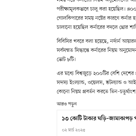
সময় নষ্টে কর্নারের নিয়ম অনুমোদনের আগে
পরীক্ষামূলকভাবে চালু করা হয়েছিল। ৪০০টি
গোলকিপারের সময় নষ্টের কারণে কর্নার হ
চালানো হয়েছিল কর্নারের বদলে থ্রোর শাস
বিবিসির খবরে বলা হয়েছে, নর্দার্ন আয়
সর্বসম্মত সিদ্ধান্তে কর্নারের নিয়ম অন
ভোট ৮টি।
এর মধ্যে বিশ্বজুড়ে ২০০টির বেশি দেশের প
সদস্য ইংল্যান্ড, ওয়েলস, স্কটল্যান্ড 
কোনো নিয়ম প্রবর্তন করতে তিন–চতুর্থাং
আরও পড়ুন
১৩ কোটি টাকার ঘড়ি–জামাকাপড় প
০২ মার্চ ২০২৫