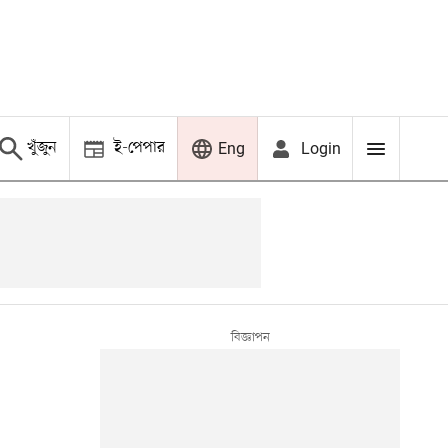
খুঁজুন
ই-পেপার
Login
Eng