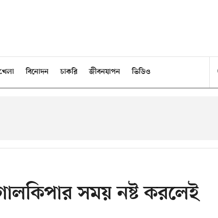
খেলা
বিনোদন
চাকরি
জীবনযাপন
ভিডিও
গোলকিপার সময় নষ্ট করলেই