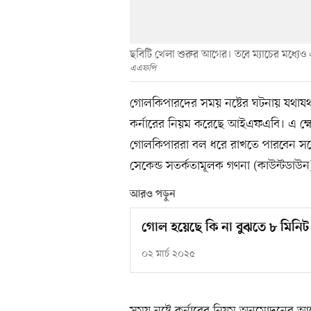
ছবিটি খেলা শুরুর আগের। তবে ম্যাচের মধ্যেও
এএফপি
গোলকিপারদের সময় নষ্টের ঘটনায় যথাযথ শ
কর্নারের নিয়ম করেছে আইএফএবি। এ ক্ষ
গোলকিপাররা বল ধরে রাখতে পারবেন সর্বোচ
সেকেন্ড সতর্কতামূলক গণনা (কাউন্টডাউ
আরও পড়ুন
গোল হয়েছে কি না বুঝতে ৮ মিন
০২ মার্চ ২০২৫