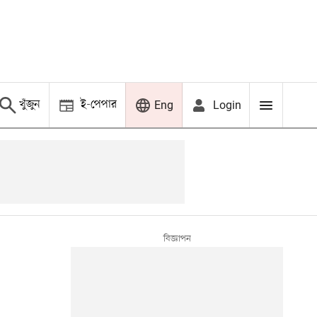
খুঁজুন
ই-পেপার
Login
Eng