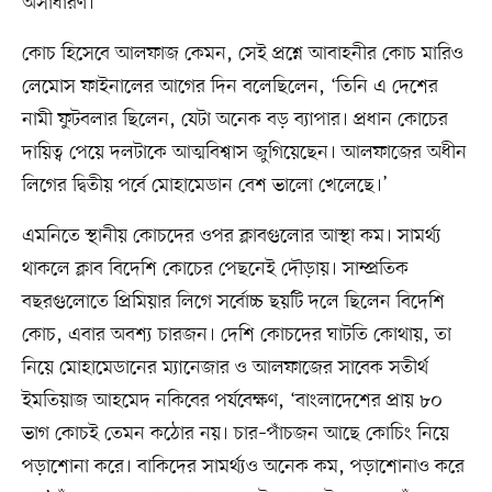
অসাধারণ।
কোচ হিসেবে আলফাজ কেমন, সেই প্রশ্নে আবাহনীর কোচ মারিও
লেমোস ফাইনালের আগের দিন বলেছিলেন, ‘তিনি এ দেশের
নামী ফুটবলার ছিলেন, যেটা অনেক বড় ব্যাপার। প্রধান কোচের
দায়িত্ব পেয়ে দলটাকে আত্মবিশ্বাস জুগিয়েছেন। আলফাজের অধীন
লিগের দ্বিতীয় পর্বে মোহামেডান বেশ ভালো খেলেছে।’
এমনিতে স্থানীয় কোচদের ওপর ক্লাবগুলোর আস্থা কম। সামর্থ্য
থাকলে ক্লাব বিদেশি কোচের পেছনেই দৌড়ায়। সাম্প্রতিক
বছরগুলোতে প্রিমিয়ার লিগে সর্বোচ্চ ছয়টি দলে ছিলেন বিদেশি
কোচ, এবার অবশ্য চারজন। দেশি কোচদের ঘাটতি কোথায়, তা
নিয়ে মোহামেডানের ম্যানেজার ও আলফাজের সাবেক সতীর্থ
ইমতিয়াজ আহমেদ নকিবের পর্যবেক্ষণ, ‘বাংলাদেশের প্রায় ৮০
ভাগ কোচই তেমন কঠোর নয়। চার–পাঁচজন আছে কোচিং নিয়ে
পড়াশোনা করে। বাকিদের সামর্থ্যও অনেক কম, পড়াশোনাও করে