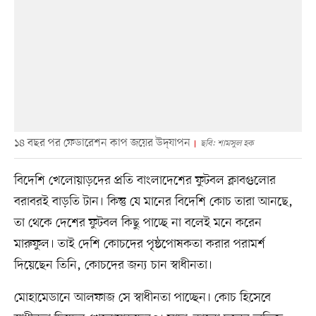
১৪ বছর পর ফেডারেশন কাপ জয়ের উদ্‌যাপন
ছবি: শামসুল হক
বিদেশি খেলোয়াড়দের প্রতি বাংলাদেশের ফুটবল ক্লাবগুলোর
বরাবরই বাড়তি টান। কিন্তু যে মানের বিদেশি কোচ তারা আনছে,
তা থেকে দেশের ফুটবল কিছু পাচ্ছে না বলেই মনে করেন
মারুফুল। তাই দেশি কোচদের পৃষ্ঠপোষকতা করার পরামর্শ
দিয়েছেন তিনি, কোচদের জন্য চান স্বাধীনতা।
মোহামেডানে আলফাজ সে স্বাধীনতা পাচ্ছেন। কোচ হিসেবে