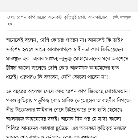
ফেডারেশন কাপ জয়ের অনেকটা কৃতিত্বই কোচ আলফাজের
ছবি: শামসুল
হক
অনেকেই বলেন, দেশি কোচরা পারেন না। আসলেই কি তাই?
সর্বশেষ ২০১৭ সালে আরামবাগকে স্বাধীনতা কাপ জিতিয়েছেন
মারুফুল হক। এবার সাফল্য–বুভুক্ষু মোহামেডানের ঘরে অবশেষে
ট্রফির আলো জ্বলেছে দেশি কোচ আলফাজ আহমেদের হাত
ধরেই। এরপরও কি বলবেন, দেশি কোচরা পারেন না!
১৪ বছরের অপেক্ষা শেষে ফেডারেশন কাপ জিতেছে মোহামেডান।
পরশু কুমিল্লায় পর্তুগিজ কোচ মারিও লেমোসের আবাহনীর বিপক্ষে
তীব্র উত্তেজনার ফাইনাল শেষে টাইব্রেকারে শেষ হাসি হেসেছে
আলফাজ আহমেদের দলই। অনেক দিন পর যে সাদা–কালো
শিবিরে আনন্দের ফোয়ারা ছুটেছে, এর অনেকটা কৃতিত্বই দলটার
সাবেক খেলোয়াড় ও বর্তমানে কোচ আলফাজের।