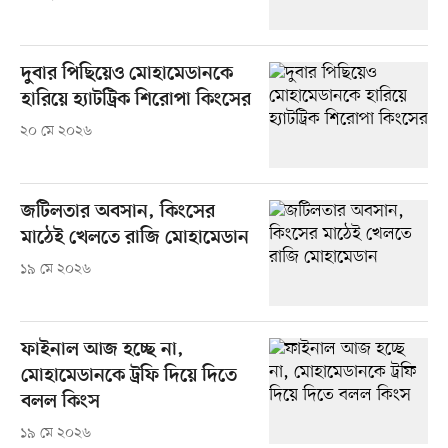
দুবার পিছিয়েও মোহামেডানকে
হারিয়ে হ্যাটট্রিক শিরোপা কিংসের
২০ মে ২০২৬
জটিলতার অবসান, কিংসের
মাঠেই খেলতে রাজি মোহামেডান
১৯ মে ২০২৬
ফাইনাল আজ হচ্ছে না,
মোহামেডানকে ট্রফি দিয়ে দিতে
বলল কিংস
১৯ মে ২০২৬