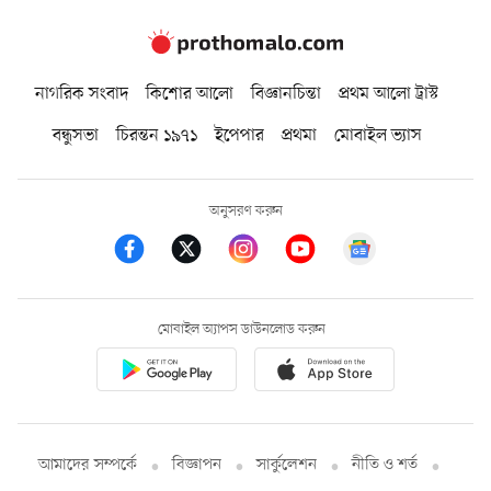
নাগরিক সংবাদ
কিশোর আলো
বিজ্ঞানচিন্তা
প্রথম আলো ট্রাস্ট
বন্ধুসভা
চিরন্তন ১৯৭১
ইপেপার
প্রথমা
মোবাইল ভ্যাস
অনুসরণ করুন
মোবাইল অ্যাপস ডাউনলোড করুন
আমাদের সম্পর্কে
বিজ্ঞাপন
সার্কুলেশন
নীতি ও শর্ত