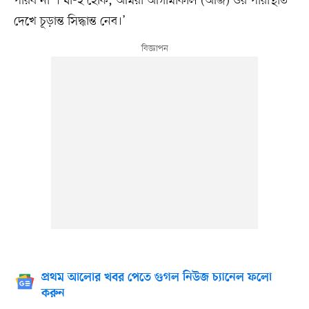
পারব না”। যা-ই হোক, আমরা আগামীকাল (আজ) ওর পরিস্থিতি
দেখে চূড়ান্ত সিদ্ধান্ত নেব।’
প্রথম আলোর খবর পেতে গুগল নিউজ চ্যানেল ফলো
করুন