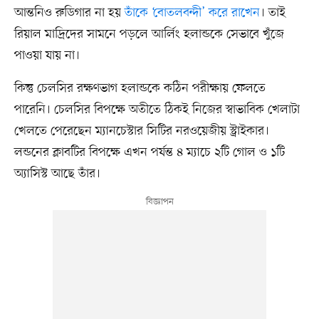
আন্তনিও রুডিগার না হয়
তাঁকে ‘বোতলবন্দী’ করে রাখেন
। তাই
রিয়াল মাদ্রিদের সামনে পড়লে আর্লিং হলান্ডকে সেভাবে খুঁজে
পাওয়া যায় না।
কিন্তু চেলসির রক্ষণভাগ হলান্ডকে কঠিন পরীক্ষায় ফেলতে
পারেনি। চেলসির বিপক্ষে অতীতে ঠিকই নিজের স্বাভাবিক খেলাটা
খেলতে পেরেছেন ম্যানচেস্টার সিটির নরওয়েজীয় স্ট্রাইকার।
লন্ডনের ক্লাবটির বিপক্ষে এখন পর্যন্ত ৪ ম্যাচে ২টি গোল ও ১টি
অ্যাসিস্ট আছে তাঁর।