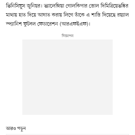
ভিনিসিয়ুস জুনিয়র। ভ্যালেন্সিয়া গোলকিপার স্তোল দিমিত্রিয়েভস্কির
মাথায় হাত দিয়ে আঘাত করায় লিগে তাঁকে এ শাস্তি দিয়েছে রয়্যাল
স্প্যানিশ ফুটবল ফেডারেশন (আরএফইএফ)।
আরও পড়ুন