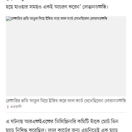
হয়ে যাওয়ার সময়ও একই আচরণ করেন’ লেভানডফস্কি।
রেফারির প্রতি আঙুল দিয়ে ইঙ্গিত করে লাল কার্ড দেখেছিলেন লেভানডফস্কি
এএফপি
এ ঘটনায় আরএফইএফের ডিসিপ্লিনারি কমিটি তাঁকে মোট তিন
ম্যাচ নিষিদ্ধ করেছিল। লাল কার্ডের জন্য এমনিতেই এক ম্যাচ