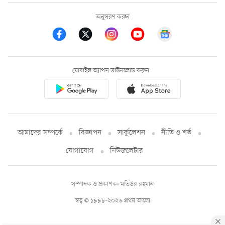
অনুসরণ করুন
মোবাইল অ্যাপস ডাউনলোড করুন
আমাদের সম্পর্কে
বিজ্ঞাপন
সার্কুলেশন
নীতি ও শর্ত
যোগাযোগ
নিউজলেটার
সম্পাদক ও প্রকাশক: মতিউর রহমান
স্বত্ব © ১৯৯৮-২০২৬ প্রথম আলো