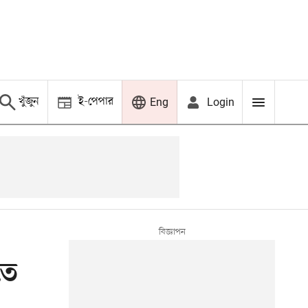
খুঁজুন
ই-পেপার
Login
Eng
তে