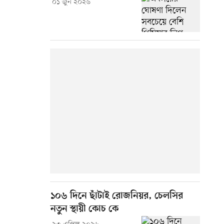
০১ জুন ২০২৬
১০৬ দিনে ছাঁটাই রোজনিয়র, চেলসির
নতুন স্থায়ী কোচ কে