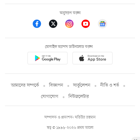
অনুসরণ করুন
মোবাইল অ্যাপস ডাউনলোড করুন
আমাদের সম্পর্কে
বিজ্ঞাপন
সার্কুলেশন
নীতি ও শর্ত
যোগাযোগ
নিউজলেটার
সম্পাদক ও প্রকাশক: মতিউর রহমান
স্বত্ব © ১৯৯৮-২০২৬ প্রথম আলো