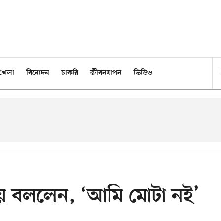
খেলা
বিনোদন
চাকরি
জীবনযাপন
ভিডিও
য়ে বললেন, ‘আমি মোটা নই’