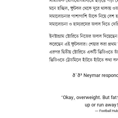
সামাজিক যোগাযোগমাধ্যমে ছড়িয়ে পড়া স
মনে হচ্ছিল, ফুটবল থেকে দূরে থাকায় ওজ
সমালোচনার পাশাপাশি তাঁকে নিয়ে বেশ হ
সমালোচনা ও হাস্যরসের জবাব দিতে দের
ইনস্টাগ্রাম স্টোরিতে নিজের জবাব দিয়েছ
করেছেন এই ফুটবলার। শেয়ার করা প্রথম 
এরপর দ্বিতীয় স্টোরিতে একটি ভিডিওতে তাঁ
ভিডিওতে ট্রেডমিলে হাঁটতে হাঁটতে কথা 
ð¨ð³ Neymar respon
"Okay, overweight. But fat? 
up or run away
— Football Hub