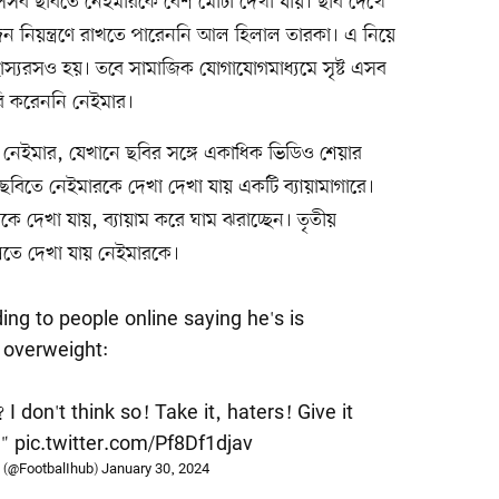
েসব ছবিতে নেইমারকে বেশ মোটা দেখা যায়। ছবি দেখে
ন নিয়ন্ত্রণে রাখতে পারেননি আল হিলাল তারকা। এ নিয়ে
াস্যরসও হয়। তবে সামাজিক যোগাযোগমাধ্যমে সৃষ্ট এসব
ি করেননি নেইমার।
েন নেইমার, যেখানে ছবির সঙ্গে একাধিক ভিডিও শেয়ার
ছবিতে নেইমারকে দেখা দেখা যায় একটি ব্যায়ামাগারে।
কে দেখা যায়, ব্যায়াম করে ঘাম ঝরাচ্ছেন। তৃতীয়
বলতে দেখা যায় নেইমারকে।
ding to people online saying he's is
overweight:
I don't think so! Take it, haters! Give it
!"
pic.twitter.com/Pf8Df1djav
 (@FootbalIhub)
January 30, 2024