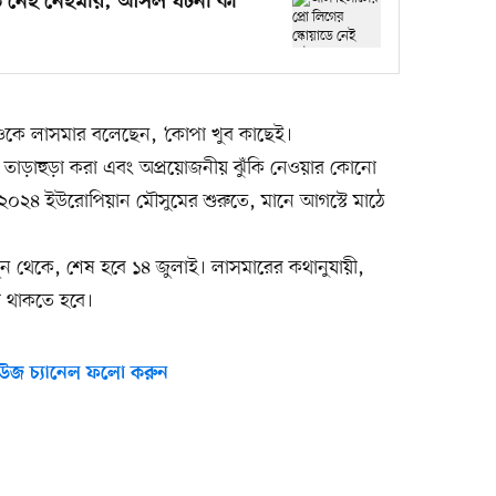
ডে নেই নেইমার, আসল ঘটনা কী
িওকে লাসমার বলেছেন, ‘কোপা খুব কাছেই।
 করে তাড়াহুড়া করা এবং অপ্রয়োজনীয় ঝুঁকি নেওয়ার কোনো
সে ২০২৪ ইউরোপিয়ান মৌসুমের শুরুতে, মানে আগস্টে মাঠে
 জুন থেকে, শেষ হবে ১৪ জুলাই। লাসমারের কথানুযায়ী,
 থাকতে হবে।
উজ চ্যানেল ফলো করুন