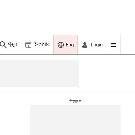
খুঁজুন
ই-পেপার
Login
Eng