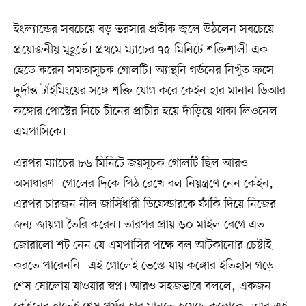
ইংল্যান্ডের সবচেয়ে বড় ভরসার প্রতীক জ্বলে উঠলেন সবচেয়ে
প্রয়োজনীয় মুহূর্তে। প্রথমে ম্যাচের ৭৫ মিনিটে শক্তিশালী এক
হেডে করেন সমতাসূচক গোলটি। অ্যান্থনি গর্ডনের নিখুঁত ক্রসে
দুর্দান্ত টাইমিংয়ের সঙ্গে শক্তি যোগ করে কেইন হার মানান ডিআর
কঙ্গোর পোস্টের নিচে চীনের প্রাচীর হয়ে দাঁড়িয়ে থাকা লিওনেল
এমপাসিকে।
এরপর ম্যাচের ৮৬ মিনিটে জয়সূচক গোলটি ছিল আরও
অসাধারণ। গোলের দিকে পিঠ রেখে বল নিয়ন্ত্রণে নেন কেইন,
এরপর চারজন নীল জার্সিধারী ডিফেন্ডারকে ফাঁকি দিয়ে নিজের
জন্য জায়গা তৈরি করেন। তারপর প্রায় ৬০ মাইল বেগে এত
জোরালো শট নেন যে এমপাসির পক্ষে বল আটকানোর চেষ্টাই
করতে পারেননি। এই গোলেই ভেস্তে যায় কঙ্গোর ইতিহাস গড়ে
শেষ ষোলোয় যাওয়ার স্বপ্ন। আরও সহজভাবে বললে, একজন