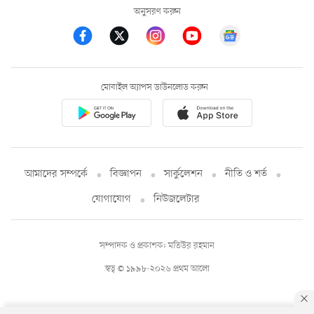
অনুসরণ করুন
মোবাইল অ্যাপস ডাউনলোড করুন
আমাদের সম্পর্কে
বিজ্ঞাপন
সার্কুলেশন
নীতি ও শর্ত
যোগাযোগ
নিউজলেটার
সম্পাদক ও প্রকাশক: মতিউর রহমান
স্বত্ব © ১৯৯৮-২০২৬ প্রথম আলো