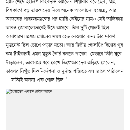
ম্যাচ শেষে ইংলিশ কিংবদন্তি অ্যালেন শিয়ারার বলেছেন, ‘এই
বিশ্বকাপে বড় তারকাদের নিয়ে অনেক আলোচনা হয়েছে, আর
আজকের পারফরম্যান্সের পর হ্যারি কেইনের নামও সেই তালিকায়
আরও জোরালোভাবেই উঠে আসবে। তাঁর দুটি গোলই ছিল
অসাধারণ। প্রথম গোলের সময় হেড নেওয়ার জন্য তাঁর দারুণ
মুভমেন্ট ছিল চোখে পড়ার মতো। আর দ্বিতীয় গোলটি? বিশ্বের খুব
কম স্ট্রাইকারই এমন মুহূর্ত তৈরি করতে পারেন। যেভাবে তিনি ঘুরে
দাঁড়ালেন, ভারসাম্য ধরে রেখে ডিফেন্ডারদের এড়িয়ে গেলেন,
তারপর নিখুঁত দিকনির্দেশনা ও দুর্দান্ত শক্তিতে বল জালে পাঠালেন
—সত্যিই অনন্য এক গোল ছিল।’