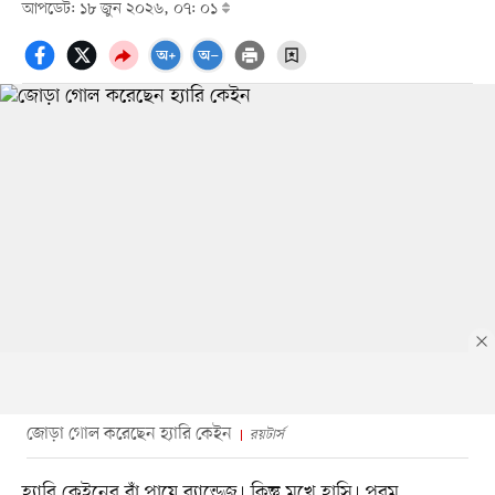
আপডেট: ১৮ জুন ২০২৬, ০৭: ০১
জোড়া গোল করেছেন হ্যারি কেইন
রয়টার্স
হ্যারি কেইনের বাঁ পায়ে ব্যান্ডেজ। কিন্তু মুখে হাসি। পরম