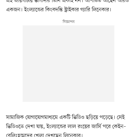
এই জায়গাটায় ভাগীদার তিনি একাই নন। আপাতত আছেন আরও
একজন। ইংল্যান্ডের কিংবদন্তি স্ট্রাইকার গ্যারি লিনেকার।
সামাজিক যোগাযোগমাধ্যমে একটি ভিডিও ছড়িয়ে পড়েছে। সেই
ভিডিওতে দেখা যায়, ইংল্যান্ডের লাল রংয়ের জার্সি পরে কেইন–
বেলিংহামদের খেলা দেখছেন লিনেকার।