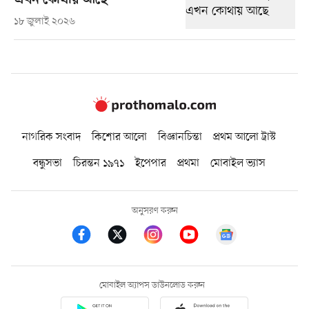
এখন কোথায় আছে
১৮ জুলাই ২০২৬
নাগরিক সংবাদ
কিশোর আলো
বিজ্ঞানচিন্তা
প্রথম আলো ট্রাস্ট
বন্ধুসভা
চিরন্তন ১৯৭১
ইপেপার
প্রথমা
মোবাইল ভ্যাস
অনুসরণ করুন
মোবাইল অ্যাপস ডাউনলোড করুন