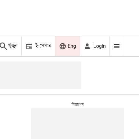
খুঁজুন
ই-পেপার
Login
Eng