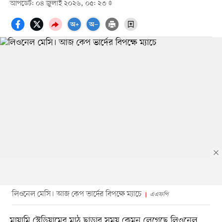
আপডেট: ০৪ জুলাই ২০২৬, ০৫: ২৩
লিওনেল মেসি। আজ কেপ ভার্দের বিপক্ষে ম্যাচে
এএফপি
মায়ামি স্টেডিয়ামের মাঠ ছাড়ার সময় কেমন লেগেছে লিওনেল