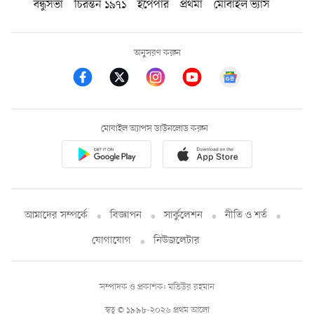
বন্ধুসভা
চিরন্তন ১৯৭১
ইপেপার
প্রথমা
মোবাইল ভ্যাস
অনুসরণ করুন
মোবাইল অ্যাপস ডাউনলোড করুন
আমাদের সম্পর্কে
বিজ্ঞাপন
সার্কুলেশন
নীতি ও শর্ত
যোগাযোগ
নিউজলেটার
সম্পাদক ও প্রকাশক: মতিউর রহমান
স্বত্ব © ১৯৯৮-২০২৬ প্রথম আলো