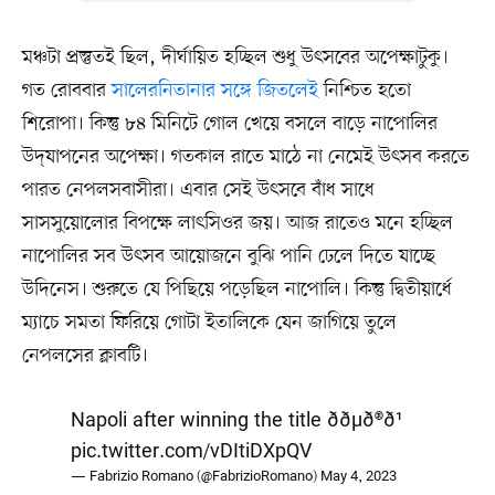
মঞ্চটা প্রস্তুতই ছিল, দীর্ঘায়িত হচ্ছিল শুধু উৎসবের অপেক্ষাটুকু।
গত রোববার
সালেরনিতানার সঙ্গে জিতলেই
নিশ্চিত হতো
শিরোপা। কিন্তু ৮৪ মিনিটে গোল খেয়ে বসলে বাড়ে নাপোলির
উদ্‌যাপনের অপেক্ষা। গতকাল রাতে মাঠে না নেমেই উৎসব করতে
পারত নেপলসবাসীরা। এবার সেই উৎসবে বাঁধ সাধে
সাসসুয়োলোর বিপক্ষে লাৎসিওর জয়। আজ রাতেও মনে হচ্ছিল
নাপোলির সব উৎসব আয়োজনে বুঝি পানি ঢেলে দিতে যাচ্ছে
উদিনেস। শুরুতে যে পিছিয়ে পড়েছিল নাপোলি। কিন্তু দ্বিতীয়ার্ধে
ম্যাচে সমতা ফিরিয়ে গোটা ইতালিকে যেন জাগিয়ে তুলে
নেপলসের ক্লাবটি।
Napoli after winning the title ððµð®ð¹
pic.twitter.com/vDItiDXpQV
— Fabrizio Romano (@FabrizioRomano)
May 4, 2023