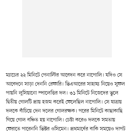
ম্যাচের ২২ মিনিটে পেনাল্টির আবেদন করে নাপোলি। যদিও সে
আবেদনে সাড়া দেননি রেফারি। ভিএআরের সাহায্য নিয়েও সুফল
পায়নি লুসিয়ানো স্পালেত্তির দল। ৩১ মিনিটে নিজেদের ভুলে
দ্বিতীয় গোলটি প্রায় হজম করেই ফেলেছিল নাপোলি। সে যাত্রায়
দলকে বাঁচিয়ে দেন দলের গোলরক্ষক। পরের মিনিটে কাছাকাছি
গিয়ে গোল বঞ্চিত হয় নাপোলি। চেষ্টা করেও দলকে সমতায়
ফেরাতে পারেননি ভিক্টর ওসিমেন। প্রথমার্ধের বাকি সময়েও দাপট