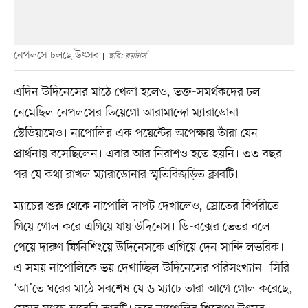
নেপলসে চলছে উৎসব
ছবি: রয়টার্স
এদিন উদিনেসের মাঠে খেলা হলেও, ভক্ত-সমর্থকদের ঢল
নেমেছিল নেপলসের ডিয়েগো আরামান্দো ম্যারাডোনা
স্টেডিয়ামেও। নাপোলির এক পয়েন্টের অপেক্ষায় তাঁরা যেন
প্রার্থনায় বসেছিলেন। এবার আর নিরাশও হতে হয়নি। ৩৩ বছর
পর যে কথা রাখল ম্যারাডোনার স্মৃতিবিজড়িত ক্লাবটি।
ম্যাচের শুরু থেকে নাপোলি দাপট দেখালেও, স্রোতের বিপরীতে
গিয়ে গোল করে এগিয়ে যায় উদিনেস। ডি-বক্সের ভেতর বলে
পেয়ে দারুণ ফিনিশিংয়ে উদিনেসকে এগিয়ে দেন সান্দি লভরিক।
এ সময় নাপোলিকে ভয় দেখাচ্ছিল উদিনেসের পরিসংখ্যান। সিরি
‘আ’তে ঘরের মাঠে সবশেষ যে ৬ ম্যাচে তারা আগে গোল করেছে,