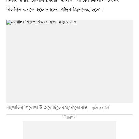
সেসব ম্যাচে হারেনি ক্লাবটি। তবে নাপোলির শিরোপা উৎসব
বিলম্বিত করতে হলে তাদের এদিন জিততেই হতো।
নাপোলির শিরোপা উৎসবে ছিলেন ম্যারাডোনাও
ছবি: রয়টার্স