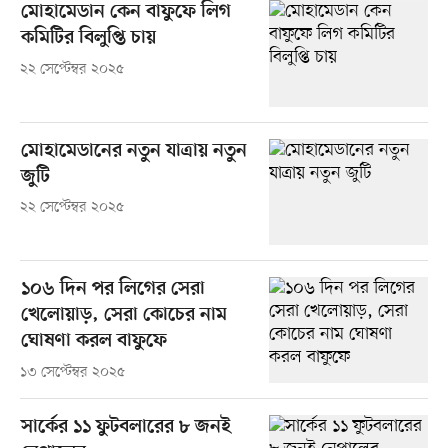
মোহামেডান কেন বাফুফে লিগ
কমিটির বিলুপ্তি চায়
২২ সেপ্টেম্বর ২০২৫
মোহামেডানের নতুন যাত্রায় নতুন
জুটি
২২ সেপ্টেম্বর ২০২৫
১০৬ দিন পর লিগের সেরা
খেলোয়াড়, সেরা কোচের নাম
ঘোষণা করল বাফুফে
১৩ সেপ্টেম্বর ২০২৫
সার্কের ১১ ফুটবলারের ৮ জনই