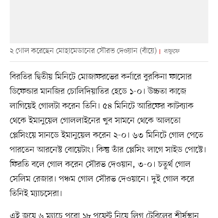
২ গোল করেছেন মোহামেডানের সৌরভ দেওয়ান (বাঁয়ে)
বাফুফে
বিরতির দ্বিতীয় মিনিটে মোজাফরভের কর্নারে বুরকিনা ফাসোর
ডিফেন্ডার মানজির চোলিদিয়াতির হেডে ১-০। উচ্চতা কাজে
লাগিয়েই গোলটা করেন তিনি। ৫৪ মিনিটে আরিফের কাটব্যাক
থেকে ইমানুয়েল গোললাইনের খুব সামনে থেকে আলতো
প্লেসিংয়ে সানডে ইমানুয়েল করেন ২-০। ৬৩ মিনিটে গোল পেতে
পারতেন আরনেস্ট বোয়েটাং। কিন্তু তাঁর প্লেসিং লাগে সাইড পোস্টে।
ফিরতি বলে গোল করেন সৌরভ দেওয়ান, ৩-০। চতুর্থ গোল
সেলিম রেজার। পঞ্চম গোল সৌরভ দেওয়ানে। দুই গোল করে
তিনিই ম্যাচসেরা।
এই জয়ে ৬ ম্যাচে পুরো ১৮ পয়েন্ট নিয়ে লিগ টেবিলের শীর্ষস্থান