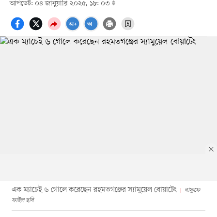
আপডেট: ০৪ জানুয়ারি ২০২৫, ১৮: ০৩
এক ম্যাচেই ৬ গোলে করেছেন রহমতগঞ্জের স্যামুয়েল বোয়াটেং
বাফুফে
ফাইল ছবি