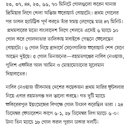
২৩, ৩৭, ৪৪, ২৩, ৬৬, ৭০ মিনিটে গোলগুলো করেন ঘানার
প্রিমিয়ার লিগে খেলা অভিজ্ঞ ফরোয়ার্ড বোয়াটেং। প্রথম গোলের
পর ডাবল হ্যাটট্রিক পূর্ণ করতে তাঁর সময় লেগেছে মাত্র ৪৭ মিনিট।
প্রথমবারের মতো বাংলাদেশ লিগে খেলতে এসেই ৬ ম্যাচে ১০
গোল করে গোলদাতার তালিকায় সবাইকে পেছনে ফেলেছেন
বোয়াটেং। ৬ গোল নিয়ে ব্রাদার্সে সেনেগালিজ ফরোয়ার্ড শেখ সেনে
আছেন দুইয়ে। ৫ গোল তিনজনের—রহমতগঞ্জের নাবিব নেওয়াজ,
পুলিশ এফসির আল আমিন ও মোহামেডানের সুলেমান
দিয়াবাতের।
নাবিব নেওয়াজ জীবনসহ দেশের কয়েকজন প্রথম সারির ফুটবলার
নিয়ে এবার রহমতগঞ্জ দল ভালো করছে। গত দুটি ম্যাচে
ফকিরেরপুল ইয়ংমেন্সের বিপক্ষে গোল উৎসব করেছিল তারা । ২৪
ডিসেম্বর ফেডারেশন কাপে ৬-১, ২৮ ডিসেম্বর লিগ ম্যাচে ৬-০।
টানা তিন ম্যাচে ১৮ গোল করল পুরান ঢাকার দলটি।