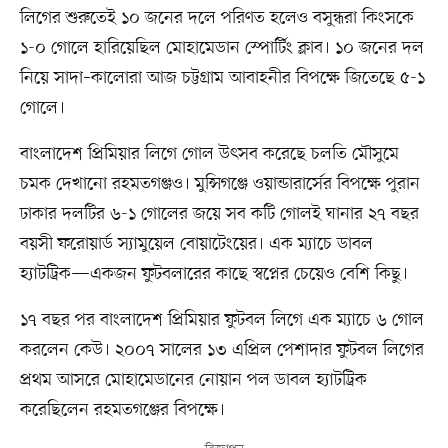
লিগের শুরুতেই ১০ জনের দলে পরিণত হলেও বসুন্ধরা কিংসকে
১-০ গোলে হারিয়েছিল মোহামেডান স্পোর্টিং ক্লাব। ১০ জনের দল
নিয়ে সাদা–কালোরা আজ চট্টগ্রাম আবাহনীর বিপক্ষে জিতেছে ৫-১
গোলে।
বাংলাদেশ প্রিমিয়ার লিগে গোল উৎসব করেছে চলতি মৌসুমে
চমক দেখানো রহমতগঞ্জও। মুন্সিগঞ্জে ওয়ান্ডারার্সের বিপক্ষে পুরান
ঢাকার দলটির ৬-১ গোলের জয়ে সব কটি গোলই ঘানার ২৭ বছর
বয়সী ফরোয়ার্ড স্যামুয়েল বোয়াটেংয়ের। এক ম্যাচে ডাবল
হ্যাটট্রিক—একজন ফুটবলারের কাছে স্বপ্নের চেয়েও বেশি কিছু।
১৭ বছর পর বাংলাদেশ প্রিমিয়ার ফুটবল লিগে এক ম্যাচে ৬ গোল
করলেন কেউ। ২০০৭ সালের ১৩ এপ্রিল পেশাদার ফুটবল লিগের
প্রথম আসরে মোহামেডানের নোয়ান পল ডাবল হ্যাটট্রিক
করেছিলেন রহমতগঞ্জের বিপক্ষে।