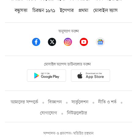
বন্ধুসভা
চিরন্তন ১৯৭১
ইপেপার
প্রথমা
মোবাইল ভ্যাস
অনুসরণ করুন
মোবাইল অ্যাপস ডাউনলোড করুন
আমাদের সম্পর্কে
বিজ্ঞাপন
সার্কুলেশন
নীতি ও শর্ত
যোগাযোগ
নিউজলেটার
সম্পাদক ও প্রকাশক: মতিউর রহমান