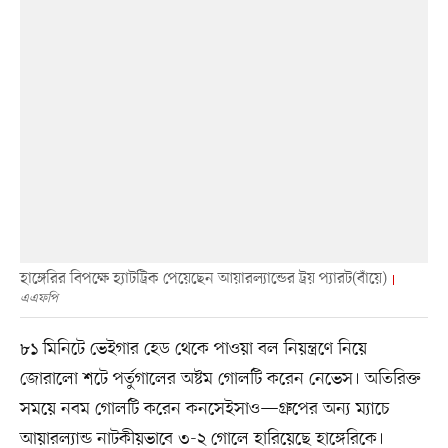
হাঙ্গেরির বিপক্ষে হ্যাটট্রিক পেয়েছেন আয়ারল্যান্ডের ট্রয় প্যারট(বাঁয়ে)
এএফপি
৮১ মিনিটে ভেইগার হেড থেকে পাওয়া বল নিয়ন্ত্রণে নিয়ে
জোরালো শটে পর্তুগালের অষ্টম গোলটি করেন নেভেস। অতিরিক্ত
সময়ে নবম গোলটি করেন কনসেইসাও—গ্রুপের অন্য ম্যাচে
আয়ারল্যান্ড নাটকীয়ভাবে ৩-২ গোলে হারিয়েছে হাঙ্গেরিকে।