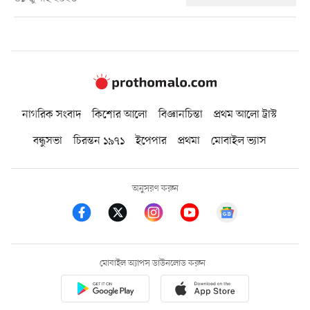
নাগরিক সংবাদ
কিশোর আলো
বিজ্ঞানচিন্তা
প্রথম আলো ট্রাস্ট
বন্ধুসভা
চিরন্তন ১৯৭১
ইপেপার
প্রথমা
মোবাইল ভ্যাস
অনুসরণ করুন
মোবাইল অ্যাপস ডাউনলোড করুন