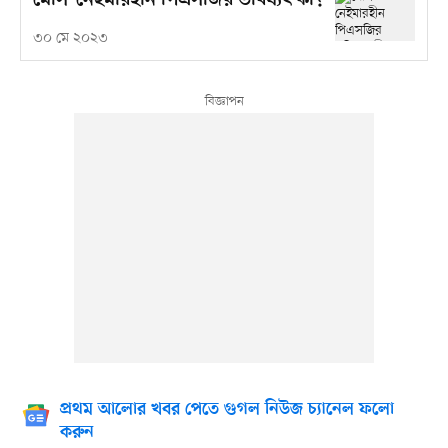
মেসি-নেইমারহীন পিএসজির ভবিষ্যৎ কী?
৩০ মে ২০২৩
প্রথম আলোর খবর পেতে গুগল নিউজ চ্যানেল ফলো
করুন