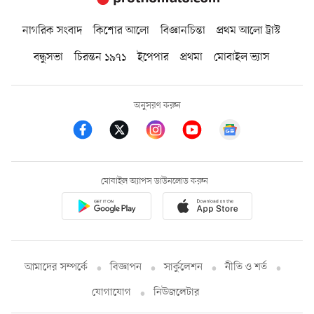
নাগরিক সংবাদ
কিশোর আলো
বিজ্ঞানচিন্তা
প্রথম আলো ট্রাস্ট
বন্ধুসভা
চিরন্তন ১৯৭১
ইপেপার
প্রথমা
মোবাইল ভ্যাস
অনুসরণ করুন
মোবাইল অ্যাপস ডাউনলোড করুন
আমাদের সম্পর্কে
বিজ্ঞাপন
সার্কুলেশন
নীতি ও শর্ত
যোগাযোগ
নিউজলেটার