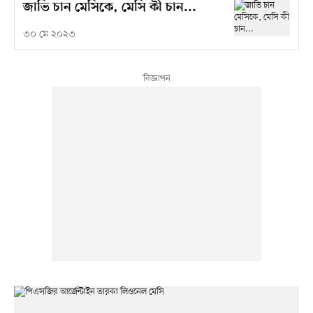
জাভি চান মেসিকে, মেসি কী চান...
৩০ মে ২০২৩