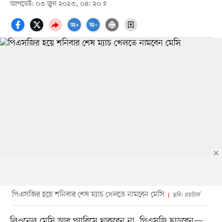
আপডেট: ০৩ জুন ২০২৩, ০৪: ২০
পিএসজির হয়ে শনিবার শেষ ম্যাচ খেলতে নামবেন মেসি
ছবি: রয়টার্স
লিওনেল মেসি আর প্যারিসে থাকবেন না, পিএসজি ছাড়বেন—