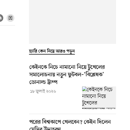
হ্যারি কেন নিয়ে আরও পড়ুন
কেইনকে নিচে নামানো নিয়ে টুখেলের
সমালোচনায় নতুন ফুটবল–‘বিশ্লেষক’
ডোনাল্ড ট্রাম্প
১৮ জুলাই ২০২৬
পরের বিশ্বকাপে খেলবেন? কেইন দিলেন
মেসির উদাহরণ