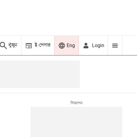
খুঁজুন
ই-পেপার
Login
Eng