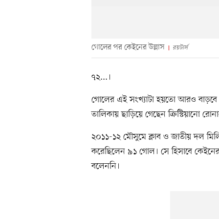
গোলের পর কেইনের উল্লাস
রয়টার্স
৭২...।
গোলের এই সংখ্যাটা হয়তো আরও বাড়বে। 
তালিকায় ছাড়িয়ে গেছেন ক্রিস্টিয়ানো 
২০১১-১২ মৌসুমে ক্লাব ও জাতীয় দল মিলি
করেছিলেন ৯১ গোল। সে হিসাবে কেইনের ইংল
বলেননি।