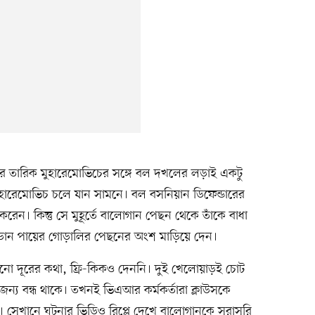
ডার তারিক মুহারেমোভিচের সঙ্গে বল দখলের লড়াই একটু
ারেমোভিচ চলে যান সামনে। বল বসনিয়ান ডিফেন্ডারের
রেন। কিন্তু সে মুহূর্তে বালোগান পেছন থেকে তাঁকে বাধা
র ডান পায়ের গোড়ালির পেছনের অংশ মাড়িয়ে দেন।
ানো দূরের কথা, ফ্রি-কিকও দেননি। দুই খেলোয়াড়ই চোট
 জন্য বন্ধ থাকে। তখনই ভিএআর কর্মকর্তারা ক্লাউসকে
ন। সেখানে ঘটনার ভিডিও রিপ্লে দেখে বালোগানকে সরাসরি