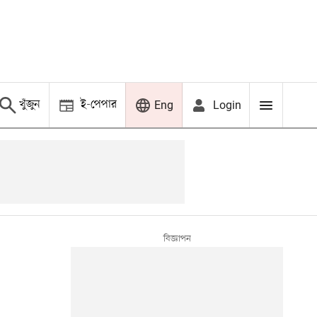
খুঁজুন
ই-পেপার
Login
Eng