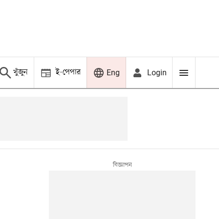
খুঁজুন
ই-পেপার
Login
Eng