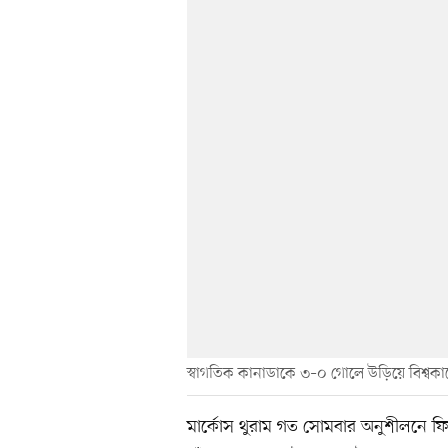
স্বাগতিক কানাডাকে ৩–০ গোলে উড়িয়ে বিশ্বকা
মার্কোস থুরাম গত সোমবার অনুশীলনে ফিরে