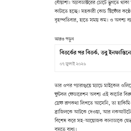
ধোঁয়াশা। অ্যাবডাক্টরের চোটে ভুগতে থাকা
কাটাতে হচ্ছে। সহকারী কোচ স্টিফোঁর কণ্ঠ
বৃহস্পতিবার, হাতে সময় কম। ও অবশ্য ব
আরও পড়ুন
বিতর্কের পর বিতর্ক, তবু ইনফান্ত
০৭ জুলাই ২০২৬
তার ওপর প্যারাগুয়ে ম্যাচে মাইকেল ওলিস
ফুটবল ফেডারেশন অবশ্য এই কার্ডের বিরুদ
স্রেফ রূপকথা লিখতে আসেনি, তা হাকিমি-
ব্রাজিলকে আটকে দেওয়া, আর নকআউটে নেদ
বিশেষ করে সহ-আয়োজক কানাডাকে যেভাবে 
বসতে বাধ্য।