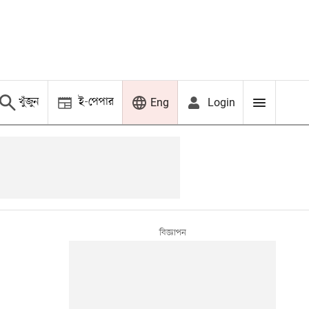
খুঁজুন
ই-পেপার
Login
Eng