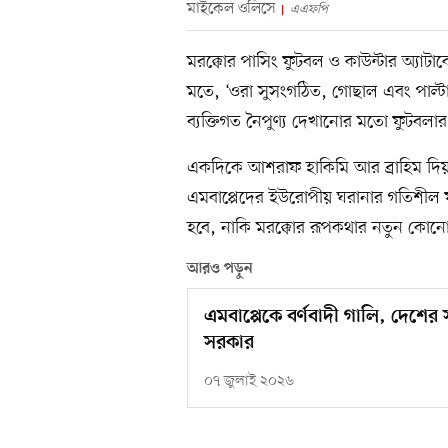
মাইকেল ওলিসে
এএফপি
মরক্কোর পাসিং ফুটবল ও কাউন্টার অ্যাটাকের 
মতে, ‘ওরা সুসংগঠিত, গোছাল এবং পাল্ট
ব্যক্তিগত নৈপুণ্য দেখানোর মতো ফুটবলা
একদিকে আশরাফ হাকিমি আর ব্রাহিম দিয়াজ
এমবাপ্পেদের ইউরোপীয় ঘরানার গতিশীল ফ
হবে, নাকি মরক্কোর রূপকথার নতুন কোনো 
আরও পড়ুন
এমবাপ্পেকে বর্ণবাদী গালি, দেশের স
সরকার
০৭ জুলাই ২০২৬