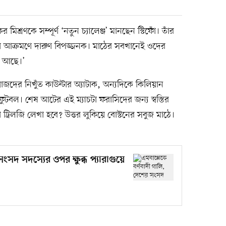
মিশ্রণকে সম্পূর্ণ ‘নতুন চ্যালেঞ্জ’ মানছেন স্টিফোঁ। তাঁর
া আক্রমণে দারুণ বিপজ্জনক। মাঠের সবখানেই ওদের
র আছে।’
দের নিখুঁত কাউন্টার অ্যাটাক, অন্যদিকে কিলিয়ান
ুটবল। শেষ আটের এই ম্যাচটা ফরাসিদের জন্য স্বস্তির
ট্রিলজি লেখা হবে? উত্তর লুকিয়ে বোস্টনের সবুজ মাঠে।
ংসদ সদস্যের ওপর ক্ষুব্ধ প্যারাগুয়ে