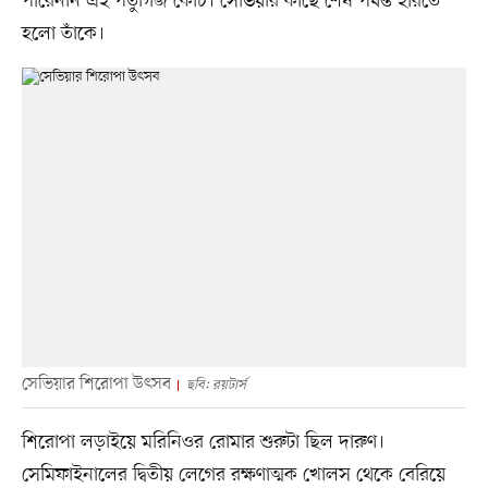
পারেননি এই পর্তুগিজ কোচ। সেভিয়ার কাছে শেষ পর্যন্ত হারতে
হলো তাঁকে।
সেভিয়ার শিরোপা উৎসব
ছবি: রয়টার্স
শিরোপা লড়াইয়ে মরিনিওর রোমার শুরুটা ছিল দারুণ।
সেমিফাইনালের দ্বিতীয় লেগের রক্ষণাত্মক খোলস থেকে বেরিয়ে