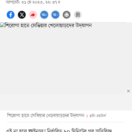
আপডেট: ৩১ মে ২০২৩, ২২: ৫৭
শিরোপা হাতে সেভিয়ার খেলোয়াড়দের উদ্‌যাপন
ছবি: রয়টার্স
এই না হলে ফাইনাল! নির্ধারিত ৯০ মিনিটের পর অতিরিক্ত