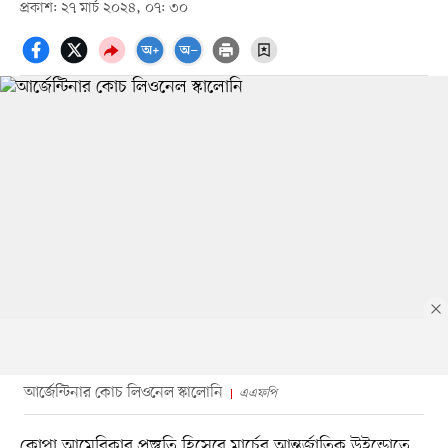
প্রকাশ: ২৭ মার্চ ২০২৪, ০৭: ৩০
আর্জেন্টিনার কোচ লিওনেল স্কালোনি
এএফপি
কোপা আমেরিকার প্রস্তুতি হিসেবে মার্চের আন্তর্জাতিক উইন্ডোতে