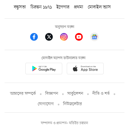
বন্ধুসভা
চিরন্তন ১৯৭১
ইপেপার
প্রথমা
মোবাইল ভ্যাস
অনুসরণ করুন
মোবাইল অ্যাপস ডাউনলোড করুন
আমাদের সম্পর্কে
বিজ্ঞাপন
সার্কুলেশন
নীতি ও শর্ত
যোগাযোগ
নিউজলেটার
সম্পাদক ও প্রকাশক: মতিউর রহমান