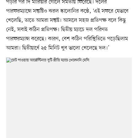
পড়ার পর দি মারিয়ার গোলে সমতায় ফিরেছে। দলের
পারফরম্যান্সে সন্তুষ্টিও ঝরল স্কালোনির কণ্ঠে, ‘এই সফরে যেভাবে
খেলেছি, তাতে আমরা সন্তুষ্ট। আসলে সহজ প্রতিপক্ষ বলে কিছু
নেই, সবাই কঠিন প্রতিপক্ষ। দ্বিতীয় ম্যাচে দল পরিণত
পারফরম্যান্স করেছে। কারণ, বেশ কঠিন পরিস্থিতিতে পড়েছিলাম
আমরা। দ্বিতীয়ার্ধে ২৫ মিনিট খুব ভালো খেলেছে দল।’