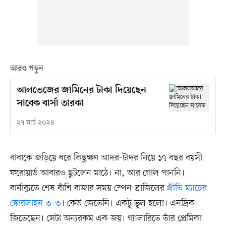
আরও পড়ুন
আলভেজের জামিনের টাকা দিয়েছেন
সাবেক বার্সা তারকা
২৭ মার্চ ২০২৪
বাবাকে জড়িয়ে ধরে কিছুক্ষণ আদর-টাদর নিয়ে ১৭ বছর বয়সী
ফরোয়ার্ড আবারও ছুটলেন মাঠে। না, আর গোল পাননি।
বার্নাব্যুতে শেষ বাঁশি বাজার সময় স্পেন-ব্রাজিলের
প্রীতি ম্যাচের
স্কোরলাইন ৩-৩
। কেউ জেতেনি। একটু ভুল হলো। এনদ্রিক
জিতেছেন। সেটা অন্যরকম এক জয়। গ্যালারিতে তাঁর প্রেমিকা