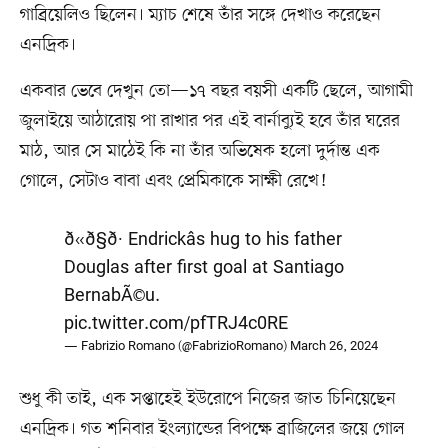
গাব্রিয়েলিও ছিলেন। ম্যাচ শেষে তাঁর সঙ্গে দেখাও করেছেন
এনদ্রিক।
একবার ভেবে দেখুন তো—১৭ বছর বয়সী একটি ছেলে, আগামী
জুলাইয়ে আঠারোয় পা রাখার পর এই বার্নাব্যুই হবে তাঁর ঘরের
মাঠ, আর সে মাঠেই কি না তাঁর অভিষেক হলো দুর্দান্ত এক
গোলে, সেটাও বাবা এবং প্রেমিকাকে সাক্ষী রেখে!
ð«ð§ð· Endrickâs hug to his father
Douglas after first goal at Santiago
BernabÃ©u.
pic.twitter.com/pfTRJ4c0RE
— Fabrizio Romano (@FabrizioRomano)
March 26, 2024
শুধু কী তাই, এক সপ্তাহেই ইউরোপে নিজের জাত চিনিয়েছেন
এনদ্রিক। গত শনিবার ইংল্যান্ডের বিপক্ষে ব্রাজিলের জয়ে গোল