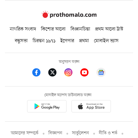
নাগরিক সংবাদ
কিশোর আলো
বিজ্ঞানচিন্তা
প্রথম আলো ট্রাস্ট
বন্ধুসভা
চিরন্তন ১৯৭১
ইপেপার
প্রথমা
মোবাইল ভ্যাস
অনুসরণ করুন
মোবাইল অ্যাপস ডাউনলোড করুন
আমাদের সম্পর্কে
বিজ্ঞাপন
সার্কুলেশন
নীতি ও শর্ত