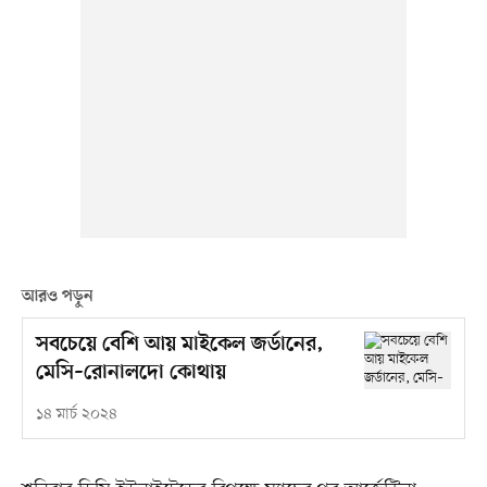
আরও পড়ুন
সবচেয়ে বেশি আয় মাইকেল জর্ডানের,
মেসি–রোনালদো কোথায়
১৪ মার্চ ২০২৪