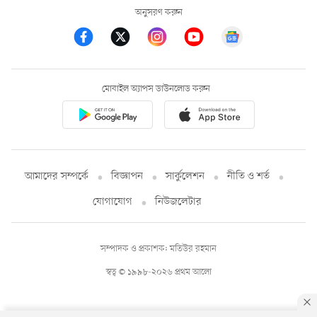
অনুসরণ করুন
মোবাইল অ্যাপস ডাউনলোড করুন
আমাদের সম্পর্কে
বিজ্ঞাপন
সার্কুলেশন
নীতি ও শর্ত
যোগাযোগ
নিউজলেটার
সম্পাদক ও প্রকাশক: মতিউর রহমান
স্বত্ব © ১৯৯৮-২০২৬ প্রথম আলো