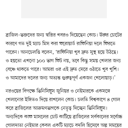
ব্রাজিল–ভক্তদের জন্য স্বস্তির খবরও দিয়েছেন কোচ। ঊরুর চোটের
কারণে গত দুই ম্যাচ মিস করা ফরোয়ার্ড রাফিনিয়া দলে ফিরতে
পারেন। আনচেলত্তি বলেন, ‘রাফিনিয়া খুব দ্রুত সুস্থ হয়ে উঠছে।
ও হয়তো এখনো ১০০ ভাগ ফিট নয়, তবে কিছু সময় খেলার জন্য
বেঞ্চে থাকতে পারে। আমরা ওর এই দ্রুত সেরে ওঠাতে খুব খুশি।
ও আমাদের দলের জন্য অত্যন্ত গুরুত্বপূর্ণ একজন খেলোয়াড়।’
নরওয়ের বিপক্ষে ভিনিসিয়ুস জুনিয়র ও নেইমারকে একসঙ্গে
খেলানোর ইঙ্গিতও দিয়ে রাখলেন কোচ। চলতি বিশ্বকাপে ৪ গোল
করে ব্রাজিলের আক্রমণভাগকে নেতৃত্ব দিচ্ছেন ভিনিসিয়ুস।
অন্যদিকে কাফ মাসলের চোট কাটিয়ে ব্রাজিলের সর্বকালের সর্বোচ্চ
গোলদাতা নেইমার কেবল একটি ম্যাচে বদলি হিসেবে অল্প সময়ের