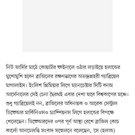
নিউ জার্সির মাঠে কোয়ার্টার ফাইনালে ওঠার লড়াইয়ে হলান্ডের
মুখোমুখি হবেন ব্রাজিলের রক্ষণভাগের অতন্দ্রপ্রহরী গ্যাব্রিয়েল
মাগালাইস। ইংলিশ প্রিমিয়ার লিগে ম্যানচেস্টার সিটি বনাম
আর্সেনালের সেই চেনা দ্বৈরথই এবার দেখা যাবে বিশ্বকাপের মঞ্চে।
শুধু গ্যাব্রিয়েলই নন, ব্রাজিলের অধিনায়ক ও আরেক সেন্ট্রাল
ডিফেন্ডার মার্কিনিওসও চ্যাম্পিয়নস লিগে হলান্ডের বিপক্ষে
খেলেছেন। ডিফেন্ডারদের ওপর পূর্ণ আস্থা রেখে ব্রাজিল কোচ
কার্লো আনচেলত্তি সংবাদ সম্মেলনে বলেছেন, ‘সে (হলান্ড)