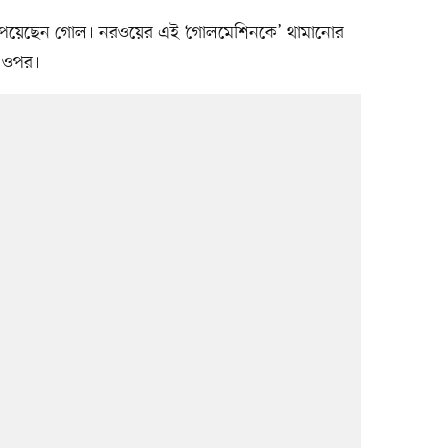
েও পেয়েছেন গোল। নরওয়ের এই ‘গোলমেশিনকে’ থামানোর
ের ওপর।