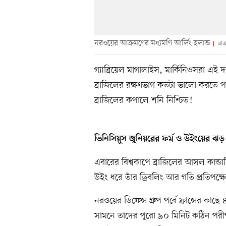
নরওয়ের আক্রমণের মধ্যমণি আর্লিং হলান্ড
এএ
গ্যাব্রিয়েল মাগালাইস, মার্কিনিওসরা এই দা
ব্রাজিলের রক্ষণভাগ কতটা ভালো করতে পা
ব্রাজিলের কপালে শনি নিশ্চিত!
ভিনিসিয়ুস জুনিয়রের ফর্ম ও উইংয়ের ঝড়
এবারের বিশ্বকাপে ব্রাজিলের আসল কান্ডারি 
উইং ধরে তাঁর ড্রিবলিং আর গতি প্রতিপক্ষ
নরওয়ের ডিফেন্স গ্রুপ পর্বে ফ্রান্সের 
সামনে তাদের পুরো ৯০ মিনিট কঠিন পরীক্ষ