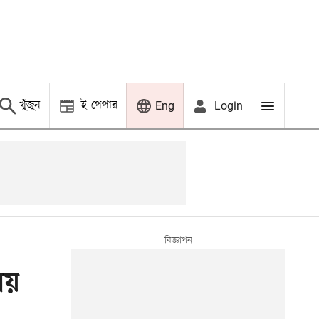
খুঁজুন
ই-পেপার
Login
Eng
ষয়