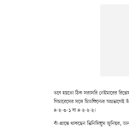
তবে হয়তো ঠিক সরাসরি নেইমারের রিপ্লেস
গিমারেসের সঙ্গে মিডফিল্ডের অগ্রভাগেই তাঁ
৪-২-৩-১ বা ৪-২-২-২।
বাঁ-প্রান্তে থাকছেন ভিনিসিয়ুস জুনিয়র, ড