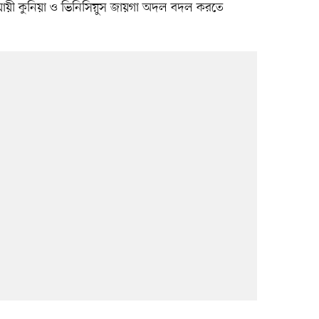
নুযায়ী কুনিয়া ও ভিনিসিয়ুস জায়গা অদল বদল করতে