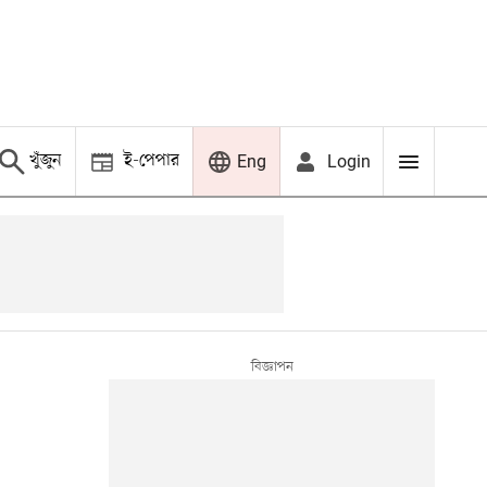
খুঁজুন
ই-পেপার
Login
Eng