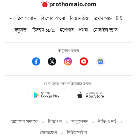
নাগরিক সংবাদ
কিশোর আলো
বিজ্ঞানচিন্তা
প্রথম আলো ট্রাস্ট
বন্ধুসভা
চিরন্তন ১৯৭১
ইপেপার
প্রথমা
মোবাইল ভ্যাস
অনুসরণ করুন
মোবাইল অ্যাপস ডাউনলোড করুন
আমাদের সম্পর্কে
বিজ্ঞাপন
সার্কুলেশন
নীতি ও শর্ত
যোগাযোগ
নিউজলেটার