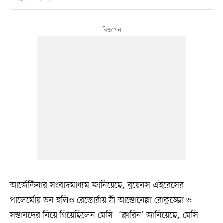
আর্জেন্টিনার সংবাদমাধ্যম জানিয়েছে, বুয়েনস এইরেসের
পালের্মোয় ডন হুলিও রেস্তোরাঁয় স্ত্রী আন্তোনেল্লা রোকুজ্জো ও
সন্তানদের নিয়ে গিয়েছিলেন মেসি। ‘ক্লারিন’ জানিয়েছে, মেসি