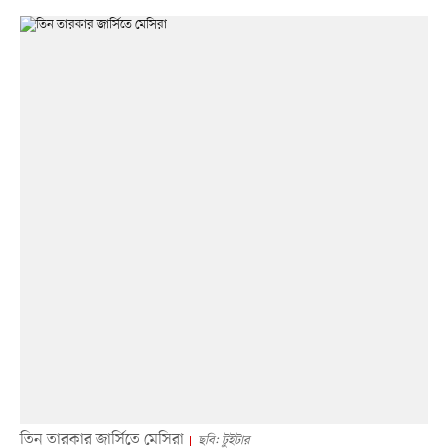
তিন তারকার জার্সিতে মেসিরা
ছবি: টুইটার