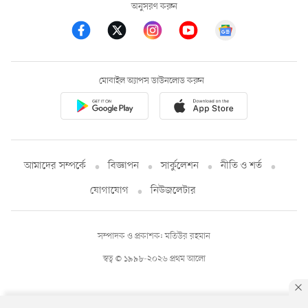
অনুসরণ করুন
মোবাইল অ্যাপস ডাউনলোড করুন
আমাদের সম্পর্কে
বিজ্ঞাপন
সার্কুলেশন
নীতি ও শর্ত
যোগাযোগ
নিউজলেটার
সম্পাদক ও প্রকাশক: মতিউর রহমান
স্বত্ব © ১৯৯৮-২০২৬ প্রথম আলো