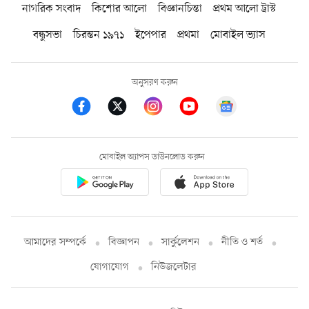
নাগরিক সংবাদ
কিশোর আলো
বিজ্ঞানচিন্তা
প্রথম আলো ট্রাস্ট
বন্ধুসভা
চিরন্তন ১৯৭১
ইপেপার
প্রথমা
মোবাইল ভ্যাস
অনুসরণ করুন
মোবাইল অ্যাপস ডাউনলোড করুন
আমাদের সম্পর্কে
বিজ্ঞাপন
সার্কুলেশন
নীতি ও শর্ত
যোগাযোগ
নিউজলেটার