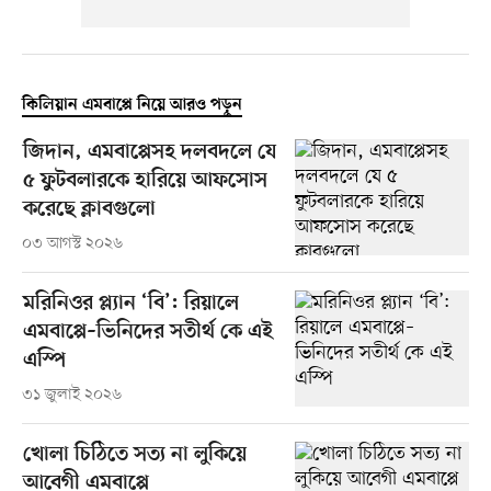
কিলিয়ান এমবাপ্পে নিয়ে আরও পড়ুন
জিদান, এমবাপ্পেসহ দলবদলে যে
৫ ফুটবলারকে হারিয়ে আফসোস
করেছে ক্লাবগুলো
০৩ আগস্ট ২০২৬
মরিনিওর প্ল্যান ‘বি’: রিয়ালে
এমবাপ্পে–ভিনিদের সতীর্থ কে এই
এস্পি
৩১ জুলাই ২০২৬
খোলা চিঠিতে সত্য না লুকিয়ে
আবেগী এমবাপ্পে