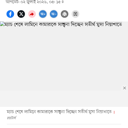
আপডেট: ০২ জুলাই ২০২৬, ০৫: ১৫
ম্যাচ শেষে লামিনে কামারাকে সান্ত্বনা দিচ্ছেন সতীর্থ মুসা নিয়াখাতে
রয়টার্স