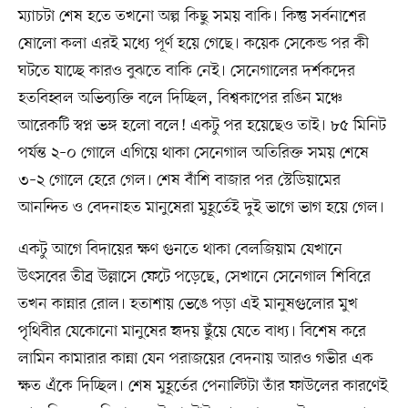
ম্যাচটা শেষ হতে তখনো অল্প কিছু সময় বাকি। কিন্তু সর্বনাশের
ষোলো কলা এরই মধ্যে পূর্ণ হয়ে গেছে। কয়েক সেকেন্ড পর কী
ঘটতে যাচ্ছে কারও বুঝতে বাকি নেই। সেনেগালের দর্শকদের
হতবিহ্বল অভিব্যক্তি বলে দিচ্ছিল, বিশ্বকাপের রঙিন মঞ্চে
আরেকটি স্বপ্ন ভঙ্গ হলো বলে! একটু পর হয়েছেও তাই। ৮৫ মিনিট
পর্যন্ত ২–০ গোলে এগিয়ে থাকা সেনেগাল অতিরিক্ত সময় শেষে
৩–২ গোলে হেরে গেল। শেষ বাঁশি বাজার পর স্টেডিয়ামের
আনন্দিত ও বেদনাহত মানুষেরা মুহূর্তেই দুই ভাগে ভাগ হয়ে গেল।
একটু আগে বিদায়ের ক্ষণ গুনতে থাকা বেলজিয়াম যেখানে
উৎসবের তীব্র উল্লাসে ফেটে পড়েছে, সেখানে সেনেগাল শিবিরে
তখন কান্নার রোল। হতাশায় ভেঙে পড়া এই মানুষগুলোর মুখ
পৃথিবীর যেকোনো মানুষের হৃদয় ছুঁয়ে যেতে বাধ্য। বিশেষ করে
লামিন কামারার কান্না যেন পরাজয়ের বেদনায় আরও গভীর এক
ক্ষত এঁকে দিচ্ছিল। শেষ মুহূর্তের পেনাল্টিটা তাঁর ফাউলের কারণেই