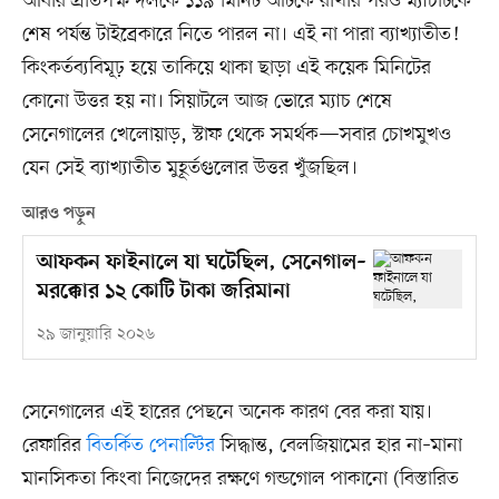
আবার প্রতিপক্ষ দলকে ১১৯ মিনিট আটকে রাখার পরও ম্যাচটিকে
শেষ পর্যন্ত টাইব্রেকারে নিতে পারল না। এই না পারা ব্যাখ্যাতীত!
কিংকর্তব্যবিমূঢ় হয়ে তাকিয়ে থাকা ছাড়া এই কয়েক মিনিটের
কোনো উত্তর হয় না। সিয়াটলে আজ ভোরে ম্যাচ শেষে
সেনেগালের খেলোয়াড়, স্টাফ থেকে সমর্থক—সবার চোখমুখও
যেন সেই ব্যাখ্যাতীত মুহূর্তগুলোর উত্তর খুঁজছিল।
আরও পড়ুন
আফকন ফাইনালে যা ঘটেছিল, সেনেগাল–
মরক্কোর ১২ কোটি টাকা জরিমানা
২৯ জানুয়ারি ২০২৬
সেনেগালের এই হারের পেছনে অনেক কারণ বের করা যায়।
রেফারির
বিতর্কিত পেনাল্টির
সিদ্ধান্ত, বেলজিয়ামের হার না–মানা
মানসিকতা কিংবা নিজেদের রক্ষণে গন্ডগোল পাকানো (বিস্তারিত