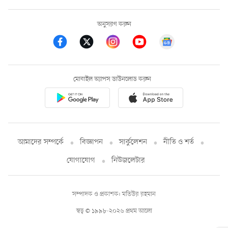
অনুসরণ করুন
মোবাইল অ্যাপস ডাউনলোড করুন
আমাদের সম্পর্কে
বিজ্ঞাপন
সার্কুলেশন
নীতি ও শর্ত
যোগাযোগ
নিউজলেটার
সম্পাদক ও প্রকাশক: মতিউর রহমান
স্বত্ব © ১৯৯৮-২০২৬ প্রথম আলো