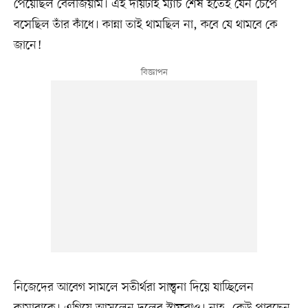
পেয়েছিল বেলজিয়াম। এই দায়টাই ম্যাচ শেষ হতেই যেন চেপে
বসেছিল তাঁর কাঁধে। কান্না তাই থামছিল না, কবে যে থামবে কে
জানে!
নিজেদের আবেগ সামলে সতীর্থরা সান্ত্বনা দিয়ে যাচ্ছিলেন
কামারাকে। এগিয়ে আসলেন দলের স্টাফরাও। নাহ, কেউ পারছেন