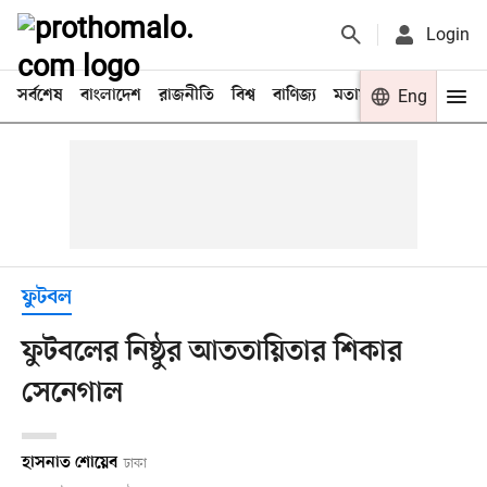
Login
সর্বশেষ
বাংলাদেশ
রাজনীতি
বিশ্ব
বাণিজ্য
মতামত
খেলা
Eng
বিনো
ফুটবল
ফুটবলের নিষ্ঠুর আততায়িতার শিকার
সেনেগাল
হাসনাত শোয়েব
ঢাকা