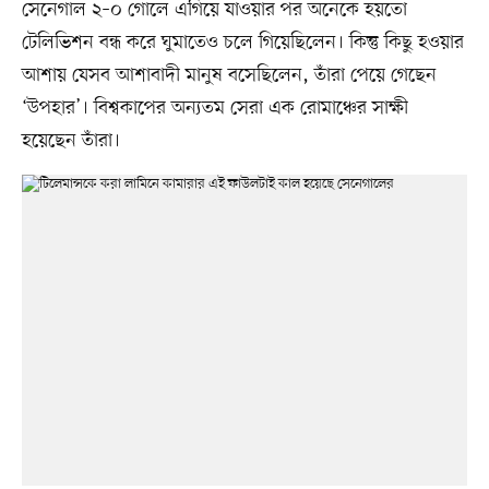
সেনেগাল ২–০ গোলে এগিয়ে যাওয়ার পর অনেকে হয়তো
টেলিভিশন বন্ধ করে ঘুমাতেও চলে গিয়েছিলেন। কিন্তু কিছু হওয়ার
আশায় যেসব আশাবাদী মানুষ বসেছিলেন, তাঁরা পেয়ে গেছেন
‘উপহার’। বিশ্বকাপের অন্যতম সেরা এক রোমাঞ্চের সাক্ষী
হয়েছেন তাঁরা।