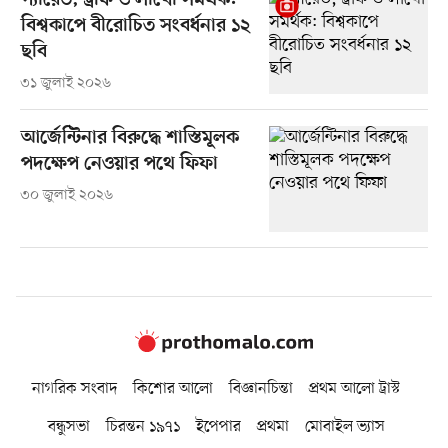
প্যারেড, ট্রফি ও লাখো সমর্থক:
বিশ্বকাপে বীরোচিত সংবর্ধনার ১২
ছবি
৩১ জুলাই ২০২৬
আর্জেন্টিনার বিরুদ্ধে শাস্তিমূলক
পদক্ষেপ নেওয়ার পথে ফিফা
৩০ জুলাই ২০২৬
নাগরিক সংবাদ
কিশোর আলো
বিজ্ঞানচিন্তা
প্রথম আলো ট্রাস্ট
বন্ধুসভা
চিরন্তন ১৯৭১
ইপেপার
প্রথমা
মোবাইল ভ্যাস