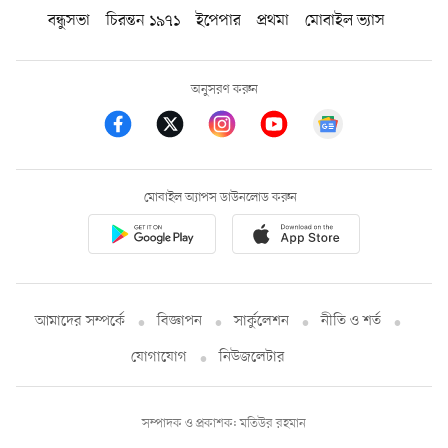
বন্ধুসভা
চিরন্তন ১৯৭১
ইপেপার
প্রথমা
মোবাইল ভ্যাস
অনুসরণ করুন
মোবাইল অ্যাপস ডাউনলোড করুন
আমাদের সম্পর্কে
বিজ্ঞাপন
সার্কুলেশন
নীতি ও শর্ত
যোগাযোগ
নিউজলেটার
সম্পাদক ও প্রকাশক: মতিউর রহমান