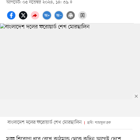
আপডেট: ০৫ নভেম্বর ২০২৪, ১৪: ৩৯
বাংলাদেশ দলের ফরোয়ার্ড শেখ মোরছালিন
ছবি: শামসুল হক
সাফ শিরোপা ধরে রেখে কাঠমান্ডু থেকে কদিন আগেই দেশে