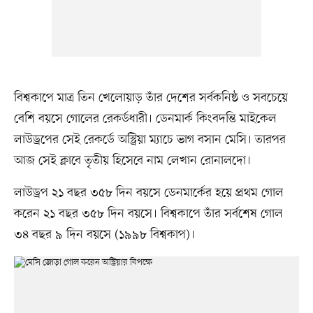
বিশ্বকাপে মাত্র তিন খেলোয়াড় তাঁর দেশের সর্বকনিষ্ঠ ও সবচেয়ে
বেশি বয়সে গোলের রেকর্ডধারী। ডেনমার্ক কিংবদন্তি মাইকেল
লাউড্রপের সেই রেকর্ডে অস্ট্রিয়া ম্যাচে ভাগ বসান মেসি। তারপর
আজ সেই ক্লাবে তৃতীয় হিসেবে নাম লেখান রোনালদো।
লাউড্রপ ২১ বছর ৩৫৮ দিন বয়সে ডেনমার্কের হয়ে প্রথম গোল
করেন ২১ বছর ৩৫৮ দিন বয়সে। বিশ্বকাপে তাঁর সর্বশেষ গোল
৩৪ বছর ৯ দিন বয়সে (১৯৯৮ বিশ্বকাপ)।