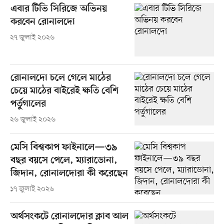
এবার টিভি সিরিজে অভিনয়
করবেন রোনালদো
২৭ জুলাই ২০২৬
রোনালদো চলে গেলে মাঠের
চেয়ে মাঠের বাইরেই ক্ষতি বেশি
পর্তুগালের
২৬ জুলাই ২০২৬
মেসি বিশ্বকাপ ফাইনালে—৩৯
বছর বয়সে পেলে, ম্যারাডোনা,
জিদান, রোনালদোরা কী করেছেন
১৭ জুলাই ২০২৬
অর্থসংকটে রোনালদোর ক্লাব আল