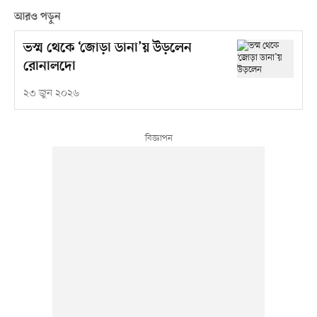
আরও পড়ুন
ভস্ম থেকে ‘জোড়া ডানা’য় উড়লেন
রোনালদো
২৩ জুন ২০২৬