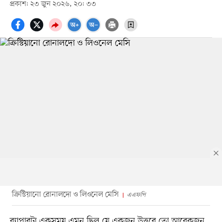
প্রকাশ: ২৩ জুন ২০২৬, ২০: ৩৩
ক্রিস্টিয়ানো রোনালদো ও লিওনেল মেসি
এএফপি
ব্যাপারটা একসময় এমন ছিল যে একজন উত্তরে তো আরেকজন