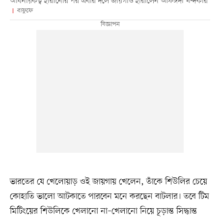
অধিনায়কত্ব হারানোর পর এবার দলে জায়গাও হারালেন আফঈদা খন্দকার
বাফুফে
ভারতের যে খেলোয়াড় ওই জায়গায় খেলেন, তাঁকে শিউলির চেয়ে
কোহাতি ভালো আটকাতে পারবেন মনে করছেন বাটলার। তবে টিম
মিটিংয়ের শিউলিকে খেলানো না–খেলানো নিয়ে চূড়ান্ত সিদ্ধান্ত