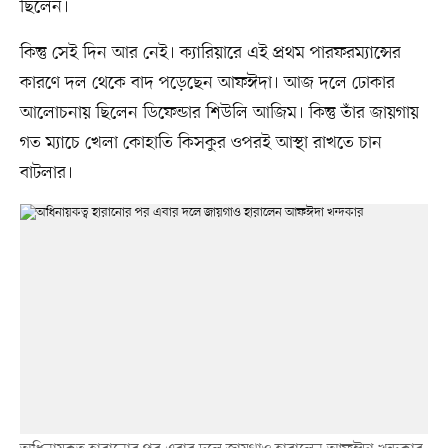
ছিলেন।
কিন্তু সেই দিন আর নেই। ক্যারিয়ারে এই প্রথম পারফরম্যান্সের
কারণে দল থেকে বাদ পড়েছেন আফঈদা। আজ দলে ঢোকার
আলোচনায় ছিলেন ডিফেন্ডার শিউলি আজিম। কিন্তু তাঁর জায়গায়
গত ম্যাচে খেলা কোহাতি কিসকুর ওপরই আস্থা রাখতে চান
বাটলার।