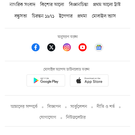
নাগরিক সংবাদ
কিশোর আলো
বিজ্ঞানচিন্তা
প্রথম আলো ট্রাস্ট
বন্ধুসভা
চিরন্তন ১৯৭১
ইপেপার
প্রথমা
মোবাইল ভ্যাস
অনুসরণ করুন
মোবাইল অ্যাপস ডাউনলোড করুন
আমাদের সম্পর্কে
বিজ্ঞাপন
সার্কুলেশন
নীতি ও শর্ত
যোগাযোগ
নিউজলেটার