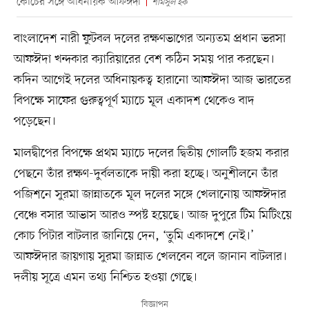
কোচের সঙ্গে অধিনায়ক আফঈদা
শামসুল হক
বাংলাদেশ নারী ফুটবল দলের রক্ষণভাগের অন্যতম প্রধান ভরসা
আফঈদা খন্দকার ক্যারিয়ারের বেশ কঠিন সময় পার করছেন।
কদিন আগেই দলের অধিনায়কত্ব হারানো আফঈদা আজ ভারতের
বিপক্ষে সাফের গুরুত্বপূর্ণ ম্যাচে মূল একাদশ থেকেও বাদ
পড়েছেন।
মালদ্বীপের বিপক্ষে প্রথম ম্যাচে দলের দ্বিতীয় গোলটি হজম করার
পেছনে তাঁর রক্ষণ-দুর্বলতাকে দায়ী করা হচ্ছে। অনুশীলনে তাঁর
পজিশনে সুরমা জান্নাতকে মূল দলের সঙ্গে খেলানোয় আফঈদার
বেঞ্চে বসার আভাস আরও স্পষ্ট হয়েছে। আজ দুপুরে টিম মিটিংয়ে
কোচ পিটার বাটলার জানিয়ে দেন, ‘তুমি একাদশে নেই।’
আফঈদার জায়গায় সুরমা জান্নাত খেলবেন বলে জানান বাটলার।
দলীয় সূত্রে এমন তথ্য নিশ্চিত হওয়া গেছে।