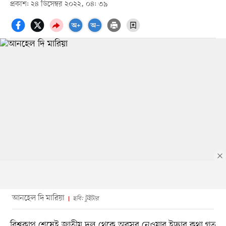
প্রকাশ: ২৪ ডিসেম্বর ২০২২, ০৪: ৩৯
আনহেল দি মারিয়া
ছবি: টুইটার
বিশ্বকাপ শেষেই জাতীয় দল থেকে অবসর নেওয়ার ইচ্ছার কথা গত