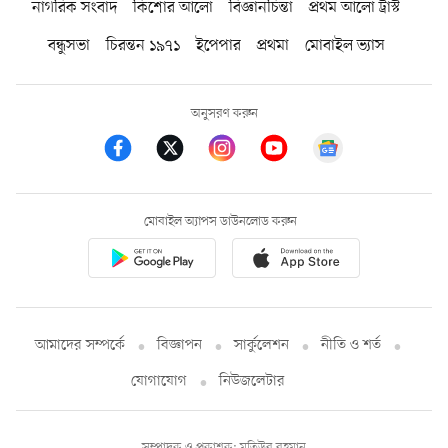
নাগরিক সংবাদ
কিশোর আলো
বিজ্ঞানচিন্তা
প্রথম আলো ট্রাস্ট
বন্ধুসভা
চিরন্তন ১৯৭১
ইপেপার
প্রথমা
মোবাইল ভ্যাস
অনুসরণ করুন
মোবাইল অ্যাপস ডাউনলোড করুন
আমাদের সম্পর্কে
বিজ্ঞাপন
সার্কুলেশন
নীতি ও শর্ত
যোগাযোগ
নিউজলেটার
সম্পাদক ও প্রকাশক: মতিউর রহমান