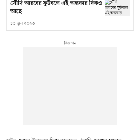
সৌদি আরবের ফুটবলে এই অন্ধকার দিকও
আছে
১৩ জুন ২০২৩