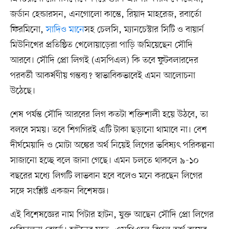
জর্ডান হেন্ডারসন, এনগোলো কান্তে, রিয়াদ মাহরেজ, রবার্তো
ফিরমিনো,
সাদিও মানে
সহ চেলসি, ম্যানচেস্টার সিটি ও বায়ার্ন
মিউনিখের প্রতিষ্ঠিত খেলোয়াড়েরা পাড়ি জমিয়েছেন সৌদি
আরবে। সৌদি প্রো লিগই (এসপিএল) কি তবে ফুটবলারদের
পরবর্তী আকর্ষণীয় গন্তব্য? স্বাভাবিকভাবেই এমন আলোচনা
উঠেছে।
শেষ পর্যন্ত সৌদি আরবের লিগ কতটা শক্তিশালী হয়ে উঠবে, তা
বলবে সময়। তবে শিগগিরই এটি টাকা ছড়ানো থামাবে না। বেশ
দীর্ঘমেয়াদি ও মোটা অঙ্কের অর্থ নিয়েই লিগের ভবিষ্যৎ পরিকল্পনা
সাজানো হচ্ছে বলে জানা গেছে। এমন চলতে থাকলে ৯-১০
বছরের মধ্যে লিগটি লাভবান হবে বলেও মনে করছেন লিগের
সঙ্গে সংশ্লিষ্ট একজন বিশেষজ্ঞ।
এই বিশেষজ্ঞের নাম পিটার হাটন, যুক্ত আছেন সৌদি প্রো লিগের