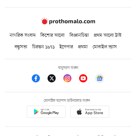
নাগরিক সংবাদ
কিশোর আলো
বিজ্ঞানচিন্তা
প্রথম আলো ট্রাস্ট
বন্ধুসভা
চিরন্তন ১৯৭১
ইপেপার
প্রথমা
মোবাইল ভ্যাস
অনুসরণ করুন
মোবাইল অ্যাপস ডাউনলোড করুন