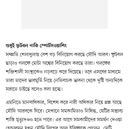
শুধুই ফুটবল নাকি স্পোর্টসওয়াশিং
সম্প্রতি খেলাধুলায় বেশ বড় বিনিয়োগ করছে সৌদি আরব। ফুটবল
ছাড়াও গলফে মোটা অঙ্কের বিনিয়োগ করছে তারা। গলফের
শক্তিশালী সংস্থাকেও নড়বড়ে করে দিয়েছে। তবে এসবের মাধ্যমে
তারা তাদের ভাবমূর্তি নিয়ে নেতিবাচক ভাবনা থেকে দৃষ্টি অন্যদিকে
সরাতে চাইছে বলেও বলা হচ্ছে।
এমনিতে মানবাধিকার, বিশেষ করে নারী অধিকার নিয়ে প্রশ্ন আছে
সৌদি আরবকে ঘিরে। সেখানে সমকামিতাও নিষিদ্ধ, যেটির সম্ভাব্য
শাস্তি মৃত্যুদণ্ডও হতে পারে। এর আগে সমকামীদের সমর্থন দেওয়া
হেন্ডারসন যখন সৌদি লিগের আল ইত্তিফাকে গেলেন, সেটি