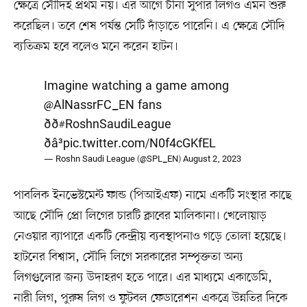
ক্ষেত্রে সৌদিই প্রথম নয়। এর আগে চীনা সুপার লিগও এমন শুরু
করেছিল। তবে শেষ পর্যন্ত সেটি দাঁড়াতে পারেনি। এ ক্ষেত্রে সৌদি
ব্যতিক্রম হবে বলেও মনে করেন হাটন।
Imagine watching a game among
@AlNassrFC_EN
fans
ðð
#RoshnSaudiLeague
ðâ³
pic.twitter.com/N0f4cGKfEL
— Roshn Saudi League (@SPL_EN)
August 2, 2023
পাবলিক ইনভেস্টমেন্ট ফান্ড (পিআইএফ) নামে একটি সংস্থার কাছে
আছে সৌদি প্রো লিগের চারটি ক্লাবের মালিকানা। খেলোয়াড়
নেওয়ার ব্যাপারে একটি কেন্দ্রীয় ব্যবস্থাপনাও গড়ে তোলা হয়েছে।
হাটনের বিশ্বাস, সৌদি লিগে সরকারের সম্পৃক্ততা অন্য
লিগগুলোর জন্য উদাহরণ হতে পারে। এর মাধ্যমে একাডেমি,
নারী লিগ, পুরুষ লিগ ও ফুটবল ফেডারেশন একত্রে উন্নতির দিকে