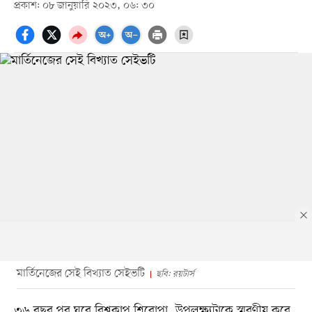
প্রকাশ: ০৮ জানুয়ারি ২০২৩, ০৬: ৩০
মার্তিনেজের সেই বিখ্যাত সেইভটি
ছবি: রয়টার্স
৩৬ বছর পর ঘরে বিশ্বকাপ শিরোপা, উপলক্ষ্যটাকে স্মরণীয় করে