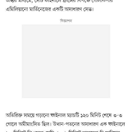
উল্কির মাধ্যমে, সেটি ফাইনালে ফ্রান্সের বিপক্ষে গোলকিপার
এমিলিয়ানো মার্তিনেজের একটি অসাধারণ সেভ।
অতিরিক্ত সময়ে গড়ানো ফাইনাল ম্যাচটি ১২০ মিনিট শেষে ৩-৩
গোলে অমীমাংসিত ছিল। উত্থান-পতনের অসাধারণ এক ফাইনালে