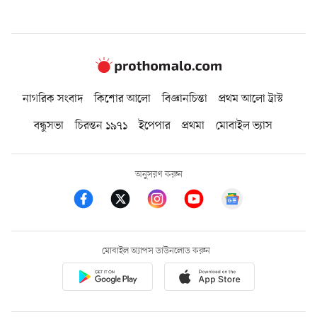
নাগরিক সংবাদ
কিশোর আলো
বিজ্ঞানচিন্তা
প্রথম আলো ট্রাস্ট
বন্ধুসভা
চিরন্তন ১৯৭১
ইপেপার
প্রথমা
মোবাইল ভ্যাস
অনুসরণ করুন
মোবাইল অ্যাপস ডাউনলোড করুন