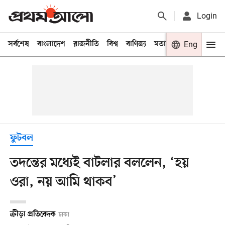
Login
সর্বশেষ
বাংলাদেশ
রাজনীতি
বিশ্ব
বাণিজ্য
মতামত
খেলা
Eng
বিনো
ফুটবল
তদন্তের মধ্যেই বাটলার বললেন, ‘হয়
ওরা, নয় আমি থাকব’
ক্রীড়া প্রতিবেদক
ঢাকা