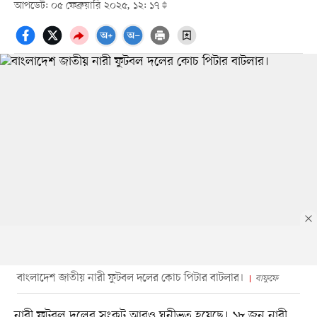
আপডেট: ০৫ ফেব্রুয়ারি ২০২৫, ১২: ১৭
বাংলাদেশ জাতীয় নারী ফুটবল দলের কোচ পিটার বাটলার।
বাফুফে
নারী ফুটবল দলের সংকট আরও ঘনীভূত হয়েছে। ১৮ জন নারী