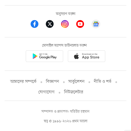
অনুসরণ করুন
মোবাইল অ্যাপস ডাউনলোড করুন
আমাদের সম্পর্কে
বিজ্ঞাপন
সার্কুলেশন
নীতি ও শর্ত
যোগাযোগ
নিউজলেটার
সম্পাদক ও প্রকাশক: মতিউর রহমান
স্বত্ব © ১৯৯৮-২০২৬ প্রথম আলো