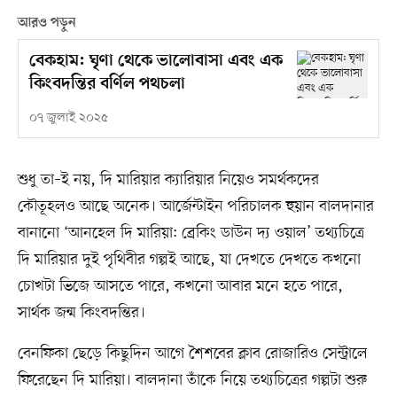
আরও পড়ুন
বেকহাম: ঘৃণা থেকে ভালোবাসা এবং এক
কিংবদন্তির বর্ণিল পথচলা
০৭ জুলাই ২০২৫
শুধু তা–ই নয়, দি মারিয়ার ক্যারিয়ার নিয়েও সমর্থকদের
কৌতূহলও আছে অনেক। আর্জেন্টাইন পরিচালক হুয়ান বালদানার
বানানো ‘আনহেল দি মারিয়া: ব্রেকিং ডাউন দ্য ওয়াল’ তথ্যচিত্রে
দি মারিয়ার দুই পৃথিবীর গল্পই আছে, যা দেখতে দেখতে কখনো
চোখটা ভিজে আসতে পারে, কখনো আবার মনে হতে পারে,
সার্থক জন্ম কিংবদন্তির।
বেনফিকা ছেড়ে কিছুদিন আগে শৈশবের ক্লাব রোজারিও সেন্ট্রালে
ফিরেছেন দি মারিয়া। বালদানা তাঁকে নিয়ে তথ্যচিত্রের গল্পটা শুরু