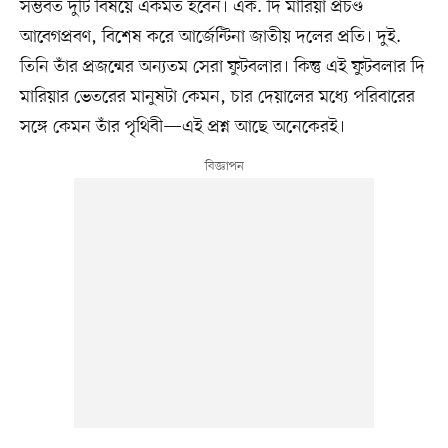
সম্ভবত দুটি বিষয়ে একমত হবেন। এক. দি মারিয়া প্রচণ্ড
আবেগপ্রবণ, বিশেষ করে আর্জেন্টিনা জাতীয় দলের প্রতি। দুই.
তিনি তাঁর প্রজন্মের অন্যতম সেরা ফুটবলার। কিন্তু এই ফুটবলার দি
মারিয়ার ভেতরের মানুষটা কেমন, চার দেয়ালের মধ্যে পরিবারের
সঙ্গে কেমন তাঁর পৃথিবী—এই প্রশ্ন আছে অনেকেরই।