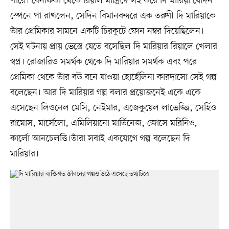
পারে। বেনফিকা থেকে রিয়াল মাদ্রিদে সই করে দি মারিয়া যেদিন
স্পেনে পা রাখলেন, সেদিন বিমানবন্দরে এক তরুণী দি মারিয়াকে
তাঁর প্রেমিকার সামনে একটি চিরকুটে ফোন নম্বর দিয়েছিলেন।
সেই ঘটনায় প্রায় ভেস্তে যেতে বসেছিল দি মারিয়ার রিয়ালে খেলার
স্বপ্ন। রোজারিও সমর্থক থেকে দি মারিয়ার সমর্থক এবং পরে
প্রেমিকা থেকে তাঁর বউ বনে যাওয়া হোর্হেলিনা কারদাসো সেই গল্প
বলেছেন। আর দি মারিয়ার গল্প বলার প্রয়োজনেই একে একে
এসেছেন লিওনেল মেসি, নেইমার, এজেকুয়েল লাভেজ্জি, সের্হিও
রামোস, মার্সেলো, এমিলিয়ানো মার্তিনেজ, জোসে মরিনিও,
কার্লো আনচেলত্তি।তাঁরা সবাই একযোগে গল্প বলেছেন দি
মারিয়ার।