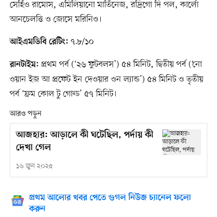
সের্হিও রামোস, এমিলিয়ানো মার্তিনেজ, রদ্রিগো দি পল, কার্লো
আনচেলত্তি ও জোসে মরিনিও।
৭.৮/১০
আইএমডিবি রেটিং:
প্রথম পর্ব (‘২৬ ফুটবলস’) ৫৪ মিনিট, দ্বিতীয় পর্ব (‘নো
রানটাইম:
ওয়ান ইজ আ প্রফেট ইন দেওয়ার ওন ল্যান্ড’) ৫৪ মিনিট ও তৃতীয়
পর্ব ‘ফ্রম কোল টু গোল্ড’ ৫৭ মিনিট।
আরও পড়ুন
আজহার: আড়ালে কী ঘটেছিল, পর্দায় কী
দেখা গেল
১৬ জুন ২০২৫
প্রথম আলোর খবর পেতে গুগল নিউজ চ্যানেল ফলো
করুন