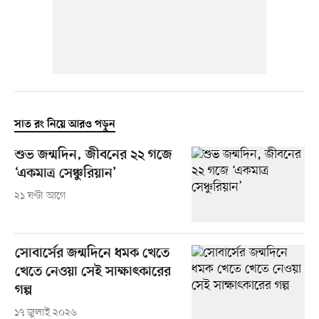
সাত রং নিয়ে আরও পড়ুন
শুভ জন্মদিন, জীবনের ২২ গজে
‘একমাত্র সেঞ্চুরিয়ান’
২১ ঘণ্টা আগে
সোবার্সের জন্মদিনে ধমক খেতে
খেতে নেওয়া সেই সাক্ষাৎকারের
গল্প
১৭ জুলাই ২০২৬