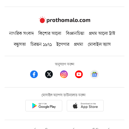
নাগরিক সংবাদ
কিশোর আলো
বিজ্ঞানচিন্তা
প্রথম আলো ট্রাস্ট
বন্ধুসভা
চিরন্তন ১৯৭১
ইপেপার
প্রথমা
মোবাইল ভ্যাস
অনুসরণ করুন
মোবাইল অ্যাপস ডাউনলোড করুন