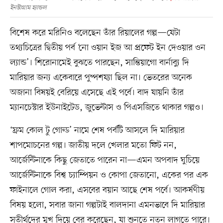
ইনস্টাগ্রাম হ্যান্ডল
বিশেষ করে মরিনিও বলেছেন তাঁর রিয়ালের গল্প—যেটা
তথ্যচিত্রের দ্বিতীয় পর্ব ‘নো ওয়ান ইজ আ প্রফেট ইন দেওয়ার ওন
ল্যান্ড’। শিরোনামেই বুঝতে পারছেন, সান্তিয়াগো বার্নাব্যু দি
মারিয়ার জন্য একেবারে পুষ্পশয্যা ছিল না। ভেতরের অনেক
অজানা বিষয়ই বেরিয়ে এসেছে এই পর্বে। বাদ যায়নি তাঁর
ম্যানচেস্টার ইউনাইটেড, জুভেন্টাস ও পিএসজিতে থাকার গল্পও।
‘ফ্রম কোল টু গোল্ড’ নামে শেষ পর্বটি আসলে দি মারিয়ার
শাপমোচনের গল্প। জাতীয় দলে খেলার মতো ফিট নন,
আর্জেন্টিনাকে কিছু জেতাতে পারেন না—এমন অপবাদ ঘুচিয়ে
আর্জেন্টিনাকে বিশ্ব চ্যাম্পিয়ন ও কোপা জেতানো, একের পর এক
ফাইনালে গোল করা, এসবের বয়ান আছে শেষ পর্বে। আকর্ষণীয়
বিষয় হলো, সবার জানা গল্পটাই বালদানা এমনভাবে দি মারিয়ার
সতীর্থদের মুখ দিয়ে বের করেছেন, যা শুনতে নতুন লাগতে পারে।