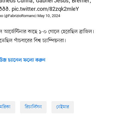
atheus Cunha, Gabriel Jesus, Bremer,
ð.
pic.twitter.com/82zqk2mleY
no (@FabrizioRomano)
May 10, 2024
আর্জেন্টিনার কাছে ১-০ গোলে হেরেছিল ব্রাজিল।
িল পাঁচবারের বিশ্ব চ্যাম্পিয়নরা।
উজ চ্যানেল ফলো করুন
েরিকা
রিচার্লিসন
নেইমার