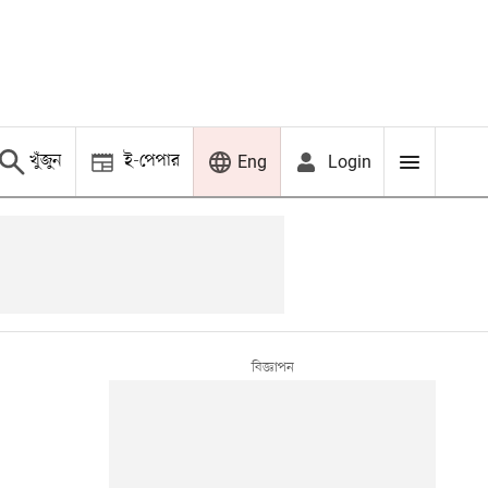
খুঁজুন
ই-পেপার
Login
Eng