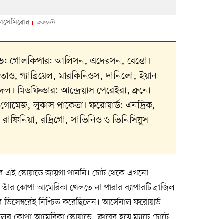
কাসেমিরোর
এএফপি
গোলকিপার: আলিসন, এদেরসন, বেন্তো।
াড:
তাও, গ্যাব্রিয়েল, মারকিনিওস, দানিলো, ইয়ান
ল। মিডফিল্ডার: আন্দ্রেয়াস পেরেইরা, ব্রুনো
োমেজ, লুকাস পাকেতা। ফরোয়ার্ড: এনদ্রিক,
লি, রাফিনিয়া, রদ্রিগো, সাভিনিও ও ভিনিসিয়ুস
ার এই স্কোয়াডে জায়গা পাননি। চোট থেকে এখনো
। তাঁর কোপা আমেরিকা খেলতে না পারার ব্যাপারটি ব্রাজিল
ডিসেম্বরেই নিশ্চিত করেছিলেন। আর্সেনাল ফরোয়ার্ড
লের কোপা আমেরিকা স্কোয়াডে। ক্লাবের হয়ে ম্যাচে চোটে