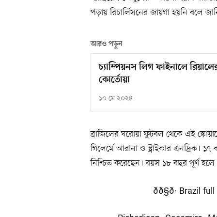
পড়ায় রিচার্লিসনের জায়গা হয়নি বলে জা
আরও পড়ুন
চ্যাম্পিয়নস লিগ ফাইনালে রিয়াল
কোর্তোয়া
১০ মে ২০২৪
ব্রাজিলের ঘরোয়া ফুটবল থেকে এই স্কো
গিলের্মে আরানা ও স্ট্রাইকার এনদ্রিক। ১
নিশ্চিত করেছেন। বয়স ১৮ বছর পূর্ণ হল
ðð§ð· Brazil