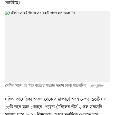
পাল্টেছে।’
মেসির সঙ্গে এই পাঁচ বছরের যাত্রাটা দারুণ হলো স্কালোনির
ছবি: টুইটার
দক্ষিণ আমেরিকা অঞ্চল থেকে বাছাইপর্বে অংশ নেওয়া ১০টি দল
১৮টি করে ম্যাচ খেলবে। পয়েন্ট টেবিলের শীর্ষ ৬ দল সরাসরি
সুযোগ পাবে ২০২৬ বিশ্বকাপে। সপ্তম দলটিকে খেলতে হবে