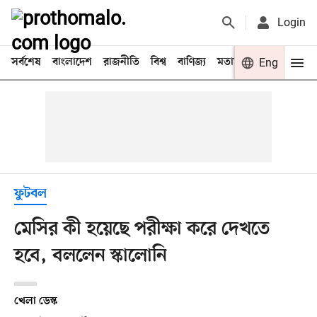
Login
সর্বশেষ
বাংলাদেশ
রাজনীতি
বিশ্ব
বাণিজ্য
মতামত
খেলা
Eng
বিনো
ফুটবল
মেসির কী হয়েছে পরীক্ষা করে দেখতে
হবে, বললেন স্কালোনি
খেলা ডেস্ক