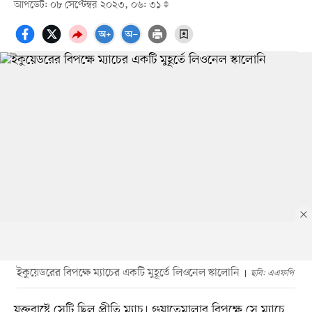
আপডেট: ০৮ সেপ্টেম্বর ২০২৩, ০৬: ৩১
ইকুয়েডরের বিপক্ষে ম্যাচের একটি মুহূর্তে লিওনেল স্কালোনি
ছবি: এএফপি
যুক্তরাষ্ট্রে সেটি ছিল প্রীতি ম্যাচ। গুয়াতেমালার বিপক্ষে সে ম্যাচে