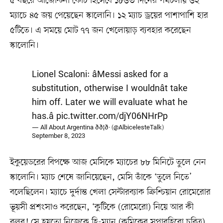
৫ বছরে আর্জেন্টিনা কোচ হিসেবে ১৮৬৩ দিনের পথচলায় ৬২
ম্যাচে ৪৫ জয় পেয়েছেন স্কালোনি। ১২ ম্যাচ ড্রয়ের পাশাপাশি হার
৫টিতে। এ সময়ে মোট ৭৭ জন খেলোয়াড় ব্যবহার করেছেন
স্কালোনি।
Lionel Scaloni: âMessi asked for a
substitution, otherwise I wouldnât take
him off. Later we will evaluate what he
has.â
pic.twitter.com/djY06NHrPp
— All About Argentina ðð¦ð· (@AlbicelesteTalk)
September 8, 2023
ইকুয়েডরের বিপক্ষে আজ মেসিকে ম্যাচের ৮৮ মিনিটে তুলে নেন
স্কালোনি। ম্যাচ শেষে জানিয়েছেন, মেসি তাঁকে ‘তুলে নিতে’
বলেছিলেন। ম্যাচে দুর্দান্ত খেলা সেন্টারব্যাক ক্রিশ্চিয়ান রোমেরোর
ভূয়সী প্রশংসাও করেছেন, ‘কুটিকে (রোমেরো) নিয়ে আর কী
বলব! সে হয়তো নিজেকে হি-ম্যান (কমিকের সুপারহিরো চরিত্র)