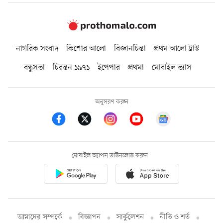
নাগরিক সংবাদ
কিশোর আলো
বিজ্ঞানচিন্তা
প্রথম আলো ট্রাস্ট
বন্ধুসভা
চিরন্তন ১৯৭১
ইপেপার
প্রথমা
মোবাইল ভ্যাস
অনুসরণ করুন
মোবাইল অ্যাপস ডাউনলোড করুন
আমাদের সম্পর্কে
বিজ্ঞাপন
সার্কুলেশন
নীতি ও শর্ত