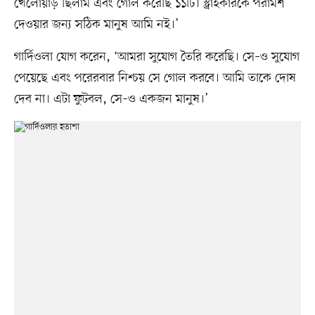
খেলোয়াড় ছিলাম এবং গোল করেছি ১১টি। স্ট্রাইকারকে পরামর্শ
দেওয়ার জন্য সঠিক মানুষ আমি নই।’
গার্দিওলা যোগ করেন, ‘আমরা সুযোগ তৈরি করেছি। সে–ও সুযোগ
পেয়েছে এবং পরেরবার নিশ্চয় সে গোল করবে। আমি তাকে দোষ
দেব না। এটা ফুটবল, সে–ও একজন মানুষ।’