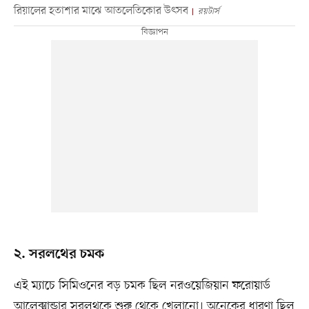
রিয়ালের হতাশার মাঝে আতলেতিকোর উৎসব
রয়টার্স
২. সরলথের চমক
এই ম্যাচে সিমিওনের বড় চমক ছিল নরওয়েজিয়ান ফরোয়ার্ড
আলেক্সান্ডার সরলথকে শুরু থেকে খেলানো। অনেকের ধারণা ছিল