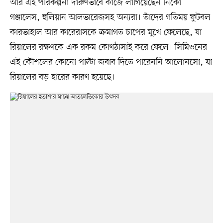
আর এই পরিকল্পনা দারুণভাবে কাজে লাগিয়েছেন নিকো
গঞ্জালেস, হুলিয়ান আলভারেজসহ অন্যরা। তাঁদের গতিময় ফুটবল
কারভাহাল আর কারেরাসকে ক্রমাগত চাপের মুখে ফেলেছে, যা
রিয়ালের রক্ষণকে এক রকম কোণঠাসাই করে ফেলে। সিমিওনের
এই কৌশলের কোনো পাল্টা জবাব দিতে পারেননি আলোনসো, যা
রিয়ালের বড় হারের কারণ হয়েছে।