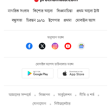
নাগরিক সংবাদ
কিশোর আলো
বিজ্ঞানচিন্তা
প্রথম আলো ট্রাস্ট
বন্ধুসভা
চিরন্তন ১৯৭১
ইপেপার
প্রথমা
মোবাইল ভ্যাস
অনুসরণ করুন
মোবাইল অ্যাপস ডাউনলোড করুন
আমাদের সম্পর্কে
বিজ্ঞাপন
সার্কুলেশন
নীতি ও শর্ত
যোগাযোগ
নিউজলেটার