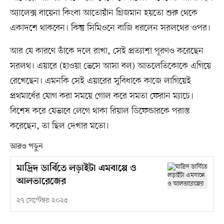
অ্যালেক্স বায়েনা কিংবা আতোয়াঁন গ্রিজমান হয়তো শুরু থেকে
একাদশে থাকবেন। কিন্তু সিমিওনে বাজি ধরলেন সরলথের ওপর।
আর যে কারণে তাঁকে দলে রাখা, সেই প্রত্যাশা পূরণও করেছেন
সরলথ। এয়ারে (হাওয়া ভেসে আসা বল) আতলেতিকোকে এগিয়ে
রেখেছেন। এমনকি সেই এয়ারের সুবিধাকে কাজে লাগিয়েই
প্রথমার্ধের যোগ করা সময়ে গোল করে সমতা ফেরান ম্যাচে।
বিশেষ করে যেভাবে লেগে থাকা রিয়াল ডিফেন্ডারকে পরাস্ত
করেছেন, তা ছিল দেখার মতো।
আরও পড়ুন
মাদ্রিদ ডার্বিতে লড়াইটা এমবাপ্পে ও
আলভারেজের
২৭ সেপ্টেম্বর ২০২৫